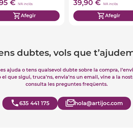
,95 €
39,90 €
IVA inclòs
IVA inclòs
Afegir
Afegir
ens dubtes, vols que t’ajude
tes ajuda o tens qualsevol dubte sobre la compra, l’env
el que sigui, truca’ns, envia’ns un email, vine a la nos
consulta les preguntes freqüents.
635 441 175
hola@artijoc.com