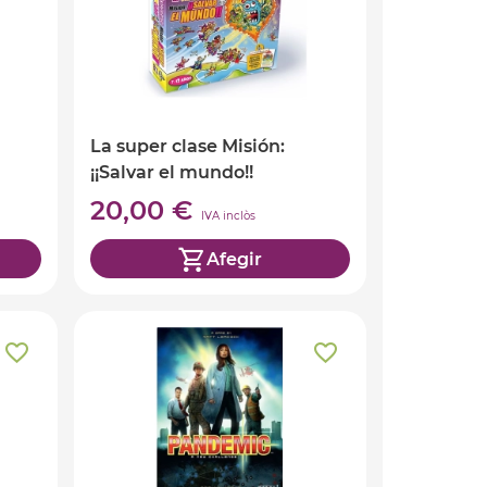
La super clase Misión:
¡¡Salvar el mundo!!
20,00 €
IVA inclòs
Afegir