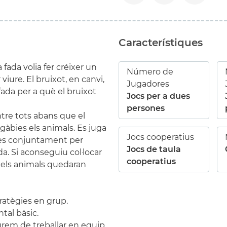
Característiques
fada volia fer créixer un
Número de
iure. El bruixot, en canvi,
Jugadores
fada per a què el bruixot
Jocs per a dues
persones
ntre tots abans que el
 gàbies els animals. Es juga
Jocs cooperatius
gies conjuntament per
Jocs de taula
a. Si aconseguiu col·locar
cooperatius
 els animals quedaran
tratègies en grup.
ntal bàsic.
aurem de treballar en equip