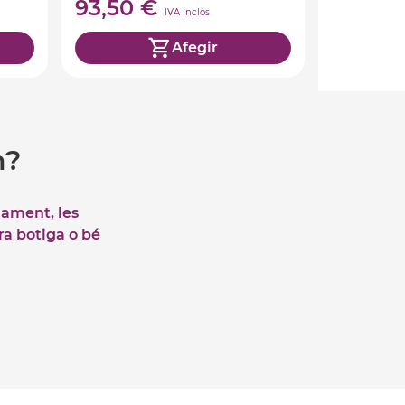
93,50 €
IVA inclòs
Afegir
m?
iament, les
tra botiga o bé