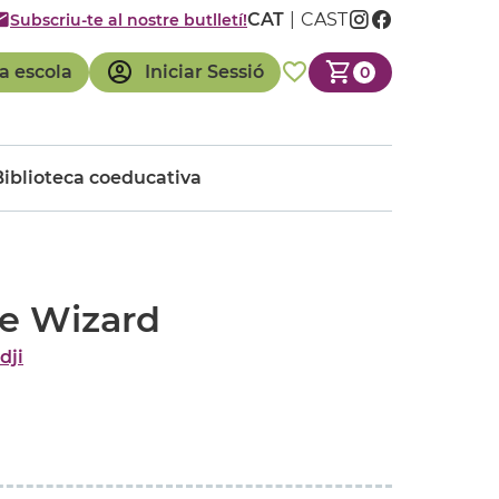
CAT
CAST
Subscriu-te al nostre butlletí!
a escola
Iniciar Sessió
0
Biblioteca coeducativa
he Wizard
dji