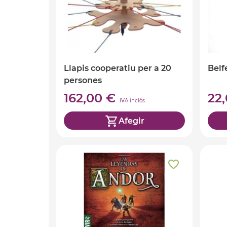
Llapis cooperatiu per a 20
Belf
persones
162,00 €
22
IVA inclòs
Afegir