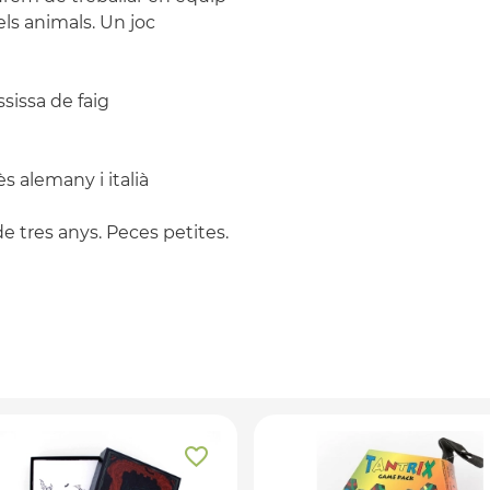
els animals. Un joc
ssissa de faig
ès alemany i italià
 tres anys. Peces petites.