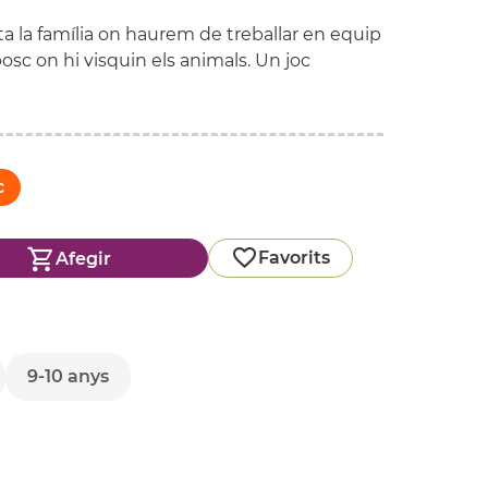
ta la família on haurem de treballar en equip
osc on hi visquin els animals. Un joc
c
Favorits
Afegir
9-10 anys