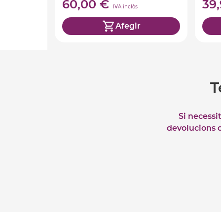
60,00 €
39
IVA inclòs
Afegir
T
Si necessi
devolucions o 