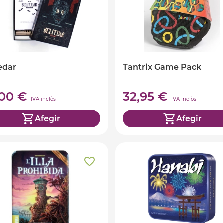
edar
Tantrix Game Pack
,00 €
32,95 €
IVA inclòs
IVA inclòs
Afegir
Afegir