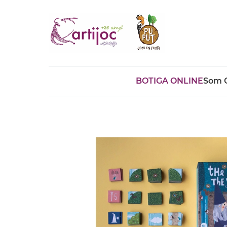
BOTIGA ONLINE
Som C
Cerques populars
disfressa
trencaclosques
baldufa
cotxe
camio
parquing
tinkering
kit
Cuina
viatge