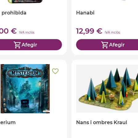
la prohibida
Hanabi
,00 €
12,99 €
IVA inclòs
IVA inclòs
Afegir
Afegir
terium
Nans i ombres Kraul