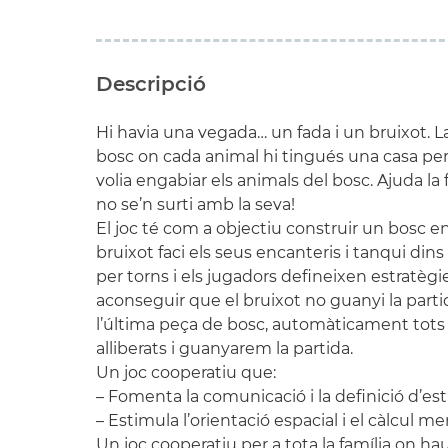
Descripció
Hi havia una vegada… un fada i un bruixot. La 
bosc on cada animal hi tingués una casa per v
volia engabiar els animals del bosc. Ajuda la 
no se’n surti amb la seva!
El joc té com a objectiu construir un bosc e
bruixot faci els seus encanteris i tanqui dins
per torns i els jugadors defineixen estratè
aconseguir que el bruixot no guanyi la partid
l’última peça de bosc, automàticament tots
alliberats i guanyarem la partida.
Un joc cooperatiu que:
– Fomenta la comunicació i la definició d’es
– Estimula l’orientació espacial i el càlcul me
Un joc cooperatiu per a tota la família on h