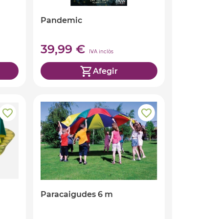
Pandemic
39,99 €
IVA inclòs
Afegir
Paracaigudes 6 m