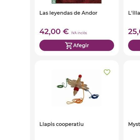
Las leyendas de Andor
L'il
42,00 €
25
IVA inclòs
Afegir
Llapis cooperatiu
Mys