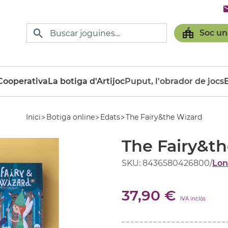
Soc un
ooperativa
La botiga d'Artijoc
Puput, l'obrador de jocs
Inici
Botiga online
Edats
The Fairy&the Wizard
The Fairy&t
SKU: 8436580426800
/
Lon
37,90 €
IVA inclòs