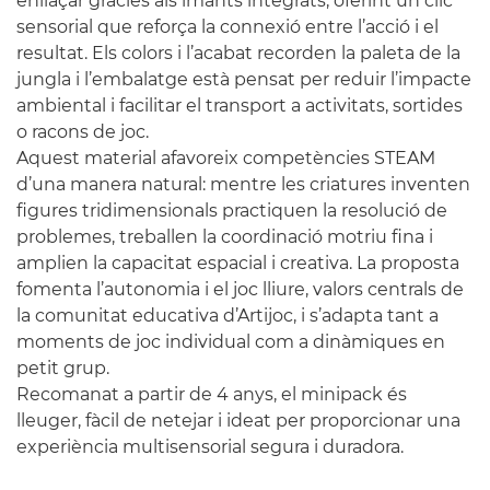
enllaçar gràcies als imants integrats, oferint un clic
sensorial que reforça la connexió entre l’acció i el
resultat. Els colors i l’acabat recorden la paleta de la
jungla i l’embalatge està pensat per reduir l’impacte
ambiental i facilitar el transport a activitats, sortides
o racons de joc.
Aquest material afavoreix competències STEAM
d’una manera natural: mentre les criatures inventen
figures tridimensionals practiquen la resolució de
problemes, treballen la coordinació motriu fina i
amplien la capacitat espacial i creativa. La proposta
fomenta l’autonomia i el joc lliure, valors centrals de
la comunitat educativa d’Artijoc, i s’adapta tant a
moments de joc individual com a dinàmiques en
petit grup.
Recomanat a partir de 4 anys, el minipack és
lleuger, fàcil de netejar i ideat per proporcionar una
experiència multisensorial segura i duradora.