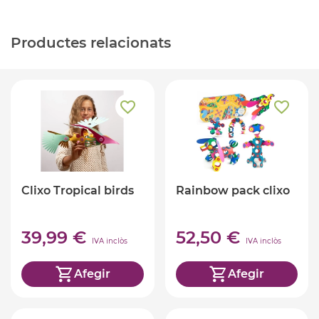
Productes relacionats
Clixo Tropical birds
Rainbow pack clixo
39,99 €
52,50 €
IVA inclòs
IVA inclòs
Afegir
Afegir