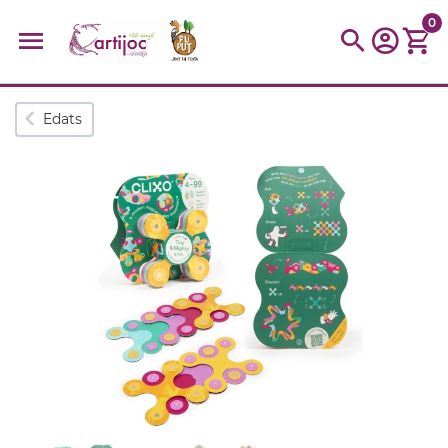
0
Cerques populars
Edats
disfressa
trencaclosques
baldufa
cotxe
camio
parquing
tinkering
kit
Cuina
viatge