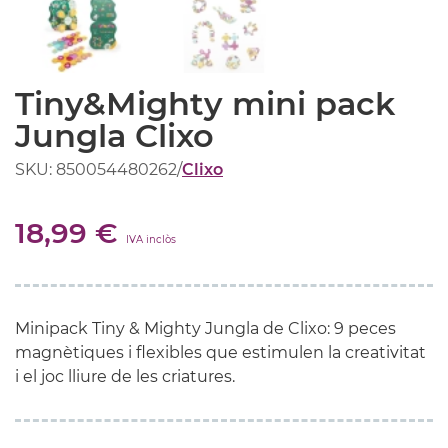
Tiny&Mighty mini pack
Jungla Clixo
SKU: 850054480262
/
Clixo
18,99 €
IVA inclòs
Minipack Tiny & Mighty Jungla de Clixo: 9 peces
magnètiques i flexibles que estimulen la creativitat
i el joc lliure de les criatures.