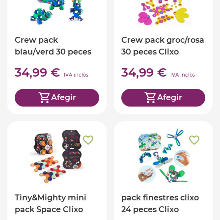
Crew pack
Crew pack groc/rosa
blau/verd 30 peces
30 peces Clixo
Clixo
34,99 €
34,99 €
IVA inclòs
IVA inclòs
Afegir
Afegir
Tiny&Mighty mini
pack finestres clixo
pack Space Clixo
24 peces Clixo