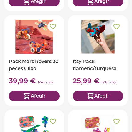
Afegir
Afegir
Pack Mars Rovers 30
Itsy Pack
peces Clixo
flamenc/turquesa
Clixo
39,99 €
25,99 €
IVA inclòs
IVA inclòs
Afegir
Afegir