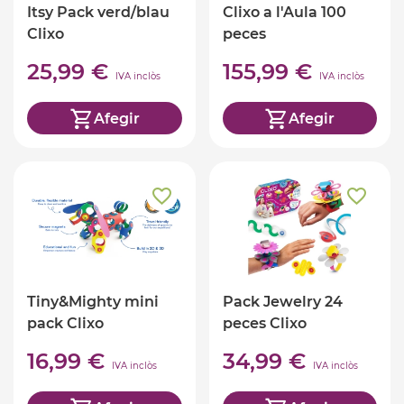
Itsy Pack verd/blau
Clixo a l'Aula 100
Clixo
peces
25,99 €
155,99 €
IVA inclòs
IVA inclòs
Afegir
Afegir
Tiny&Mighty mini
Pack Jewelry 24
pack Clixo
peces Clixo
16,99 €
34,99 €
IVA inclòs
IVA inclòs