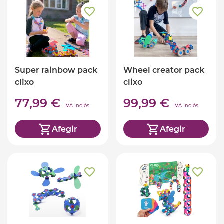
Super rainbow pack
Wheel creator pack
clixo
clixo
77,99 €
99,99 €
IVA inclòs
IVA inclòs
Afegir
Afegir