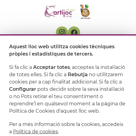
Aquest lloc web utilitza cookies tècniques
On ens trobem
pròpies i estadístiques de tercers.
Artijoc
Si fa clic a
Acceptar totes
, acceptes la instal·lació
de totes elles. Si fa clic a
Rebutja
no utilitzarem
Suport
cookies per a cap finalitat addicional. Si fa clic a
Configurar
pots decidir sobre la seva instal·lació
o no Pots retirar el teu consentiment o
reprendre’l en qualsevol moment a la pàgina de
Política de Cookies d'aquest lloc web.
Per a més informació sobre la cookies, accedeix
a
Política de cookies
.