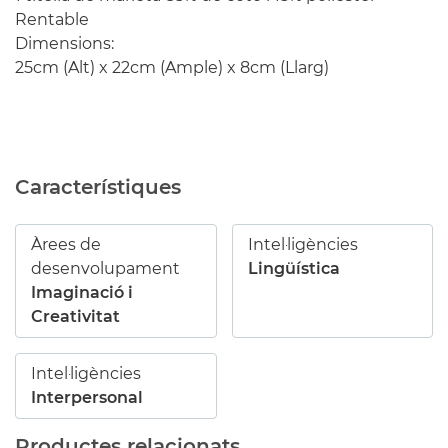
Rentable
Dimensions:
25cm (Alt) x 22cm (Ample) x 8cm (Llarg)
Característiques
Àrees de
Intel·ligències
desenvolupament
Lingüística
Imaginació i
Creativitat
Intel·ligències
Interpersonal
Productes relacionats