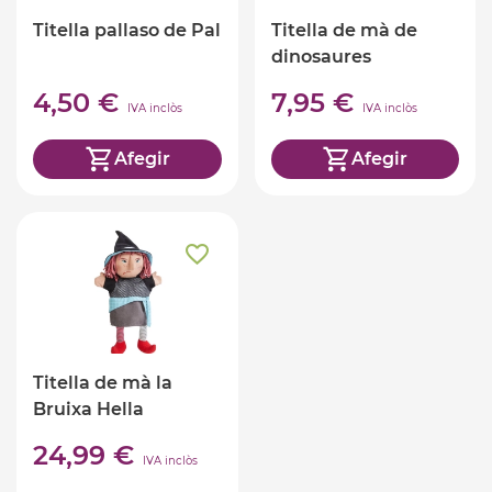
Titella pallaso de Pal
Titella de mà de
dinosaures
4,50 €
7,95 €
IVA inclòs
IVA inclòs
Afegir
Afegir
Titella de mà la
Bruixa Hella
24,99 €
IVA inclòs