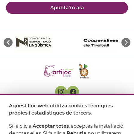
Apunta'm ara
Aquest lloc web utilitza cookies tècniques
On ens trobem
pròpies i estadístiques de tercers.
Artijoc
Si fa clic a
Acceptar totes
, acceptes la instal·lació
de totes elles. Si fa clic a
Rebutja
no utilitzarem