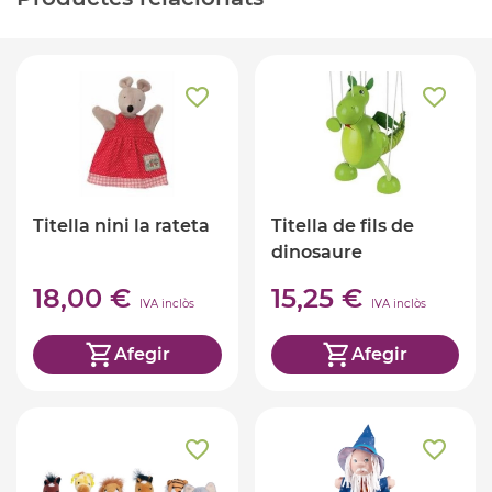
Titella nini la rateta
Titella de fils de
dinosaure
18,00 €
15,25 €
IVA inclòs
IVA inclòs
Afegir
Afegir