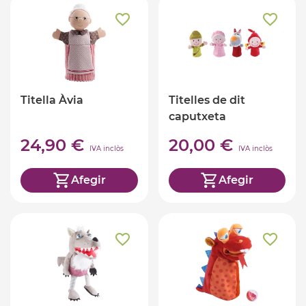
Titella Àvia
Titelles de dit
caputxeta
24,90 €
20,00 €
IVA inclòs
IVA inclòs
Afegir
Afegir