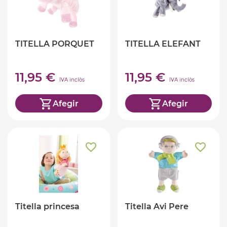
TITELLA PORQUET
TITELLA ELEFANT
11,95 €
11,95 €
IVA inclòs
IVA inclòs
Afegir
Afegir
Titella princesa
Titella Avi Pere