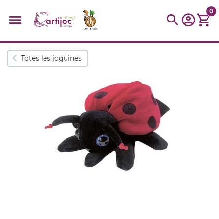
0
Cerques populars
Totes les joguines
disfressa
trencaclosques
baldufa
cotxe
camio
parquing
tinkering
kit
Cuina
viatge