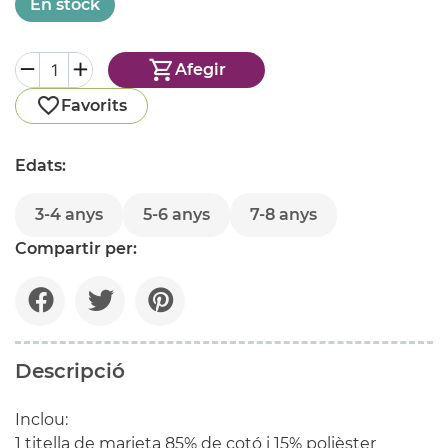
En stock
Afegir
Favorits
Edats:
3-4 anys
5-6 anys
7-8 anys
Compartir per:
Descripció
Inclou:
1 titella de marieta 85% de cotó i 15% polièster