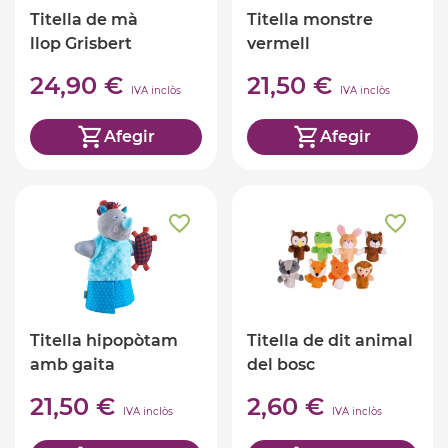
Titella de mà
Titella monstre
llop Grisbert
vermell
24,90 €
21,50 €
IVA inclòs
IVA inclòs
Afegir
Afegir
Titella hipopòtam
Titella de dit animal
amb gaita
del bosc
21,50 €
2,60 €
IVA inclòs
IVA inclòs