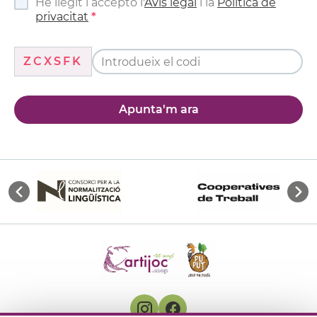
He llegit i accepto l'
Avís legal
i la
Política de
privacitat
ZCXSFK
Apunta'm ara