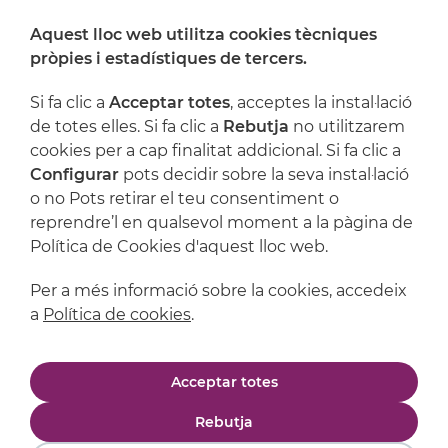
Aquest lloc web utilitza cookies tècniques
On ens trobem
pròpies i estadístiques de tercers.
Artijoc
Si fa clic a
Acceptar totes
, acceptes la instal·lació
de totes elles. Si fa clic a
Rebutja
no utilitzarem
Suport
cookies per a cap finalitat addicional. Si fa clic a
Configurar
pots decidir sobre la seva instal·lació
o no Pots retirar el teu consentiment o
reprendre’l en qualsevol moment a la pàgina de
Política de Cookies d'aquest lloc web.
Per a més informació sobre la cookies, accedeix
a
Política de cookies
.
Avís legal
Política de privacitat
Acceptar totes
Política de cookies
Condicions de compra
Rebutja