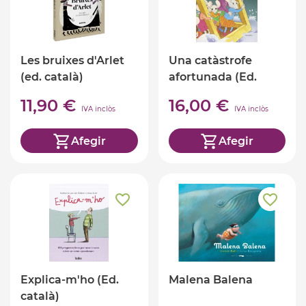
Les bruixes d'Arlet
Una catàstrofe
(ed. català)
afortunada (Ed.
Català)
11,90 €
16,00 €
IVA inclòs
IVA inclòs
Afegir
Afegir
Explica-m'ho (Ed.
Malena Balena
català)