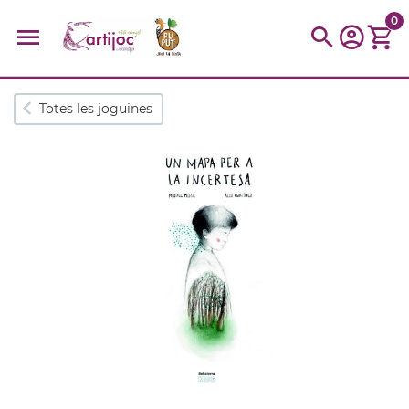
0
Cerques populars
Totes les joguines
disfressa
trencaclosques
baldufa
cotxe
camio
parquing
tinkering
kit
Cuina
viatge