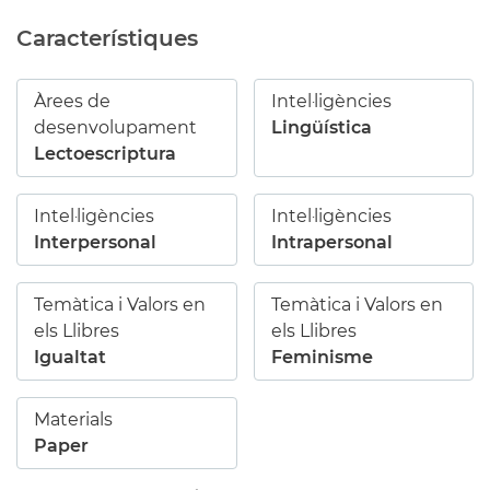
Característiques
Àrees de
Intel·ligències
desenvolupament
Lingüística
Lectoescriptura
Intel·ligències
Intel·ligències
Interpersonal
Intrapersonal
Temàtica i Valors en
Temàtica i Valors en
els Llibres
els Llibres
Igualtat
Feminisme
Materials
Paper