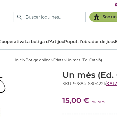
Soc un
ooperativa
La botiga d'Artijoc
Puput, l'obrador de jocs
Inici
Botiga online
Edats
Un més (Ed. Català)
Un més (Ed. 
SKU: 9788416804221
/
KAL
15,00 €
IVA inclòs