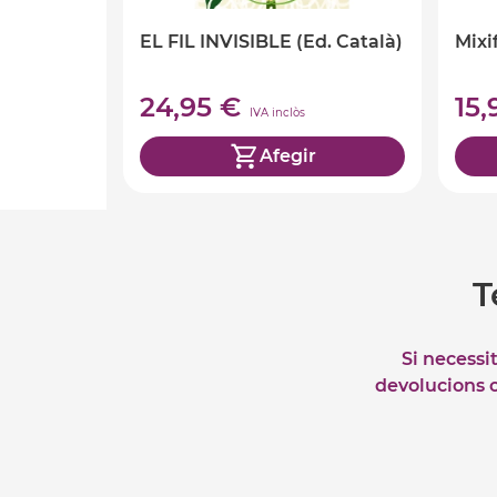
EL FIL INVISIBLE (Ed. Català)
Mixi
24,95 €
15
IVA inclòs
Afegir
T
Si necessi
devolucions o 