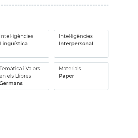
Intel·ligències
Intel·ligències
Lingüística
Interpersonal
Temàtica i Valors
Materials
en els Llibres
Paper
Germans