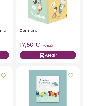
n a
Germans
17,50 €
IVA inclòs
Afegir