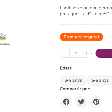
L’arribada d’un nou german
protagonista d'”Un més”.
Producte esgotat
Edats:
3-4 anys
5-6 anys
Compartir per: