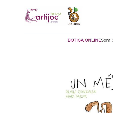
BOTIGA ONLINE
Som C
Cerques populars
disfressa
trencaclosques
baldufa
cotxe
camio
parquing
tinkering
kit
Cuina
viatge