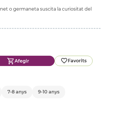
et o germaneta suscita la curiositat del
Favorits
Afegir
7-8 anys
9-10 anys