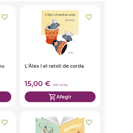
èu
L'Àlex i el ratolí de corda
15,00 €
IVA inclòs
Afegir