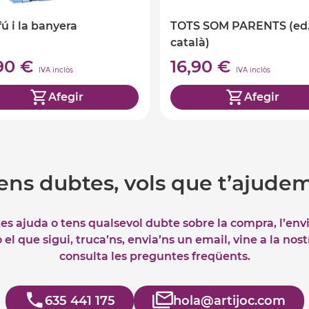
fú i la banyera
TOTS SOM PARENTS (ed
català)
,90 €
16,90 €
IVA inclòs
IVA inclòs
Afegir
Afegir
ens dubtes, vols que t’ajude
tes ajuda o tens qualsevol dubte sobre la compra, l’env
el que sigui, truca’ns, envia’ns un email, vine a la nos
consulta les preguntes freqüents.
635 441 175
hola@artijoc.com