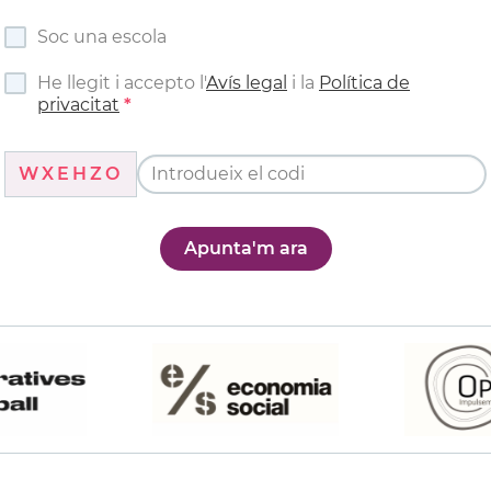
Soc una escola
He llegit i accepto l'
Avís legal
i la
Política de
privacitat
WXEHZO
Apunta'm ara