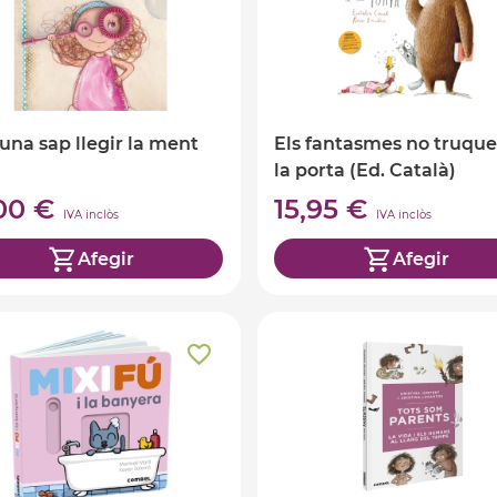
una sap llegir la ment
Els fantasmes no truque
la porta (Ed. Català)
,00 €
15,95 €
IVA inclòs
IVA inclòs
Afegir
Afegir