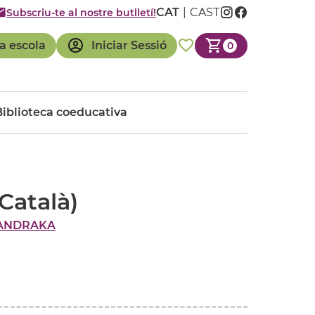
CAT
CAST
Subscriu-te al nostre butlletí!
a escola
Iniciar Sessió
0
Biblioteca coeducativa
Català)
ANDRAKA