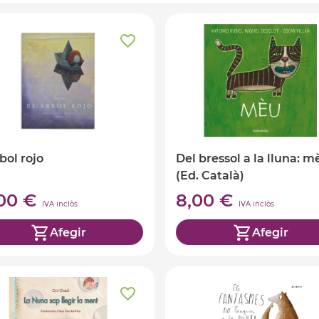
rbol rojo
Del bressol a la lluna: m
(Ed. Català)
,00 €
8,00 €
IVA inclòs
IVA inclòs
Afegir
Afegir