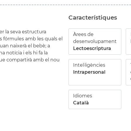
Característiques
er la seva estructura
Àrees de
 les fórmules amb les quals el
desenvolupament
quan naixerà el bebè; a
Lectoescriptura
 notícia i els hi fa la
que compartirà amb el nou
Intel·ligències
Intrapersonal
Idiomes
Català