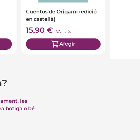
.
Cuentos de Origami (edició
en castellà)
15,90 €
IVA inclòs
Afegir
m?
iament, les
tra botiga o bé