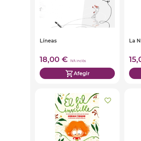
Líneas
La N
18,00 €
15
IVA inclòs
Afegir