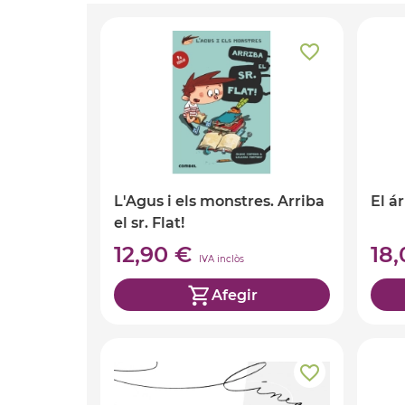
L'Agus i els monstres. Arriba
El á
el sr. Flat!
12,90 €
18
IVA inclòs
Afegir