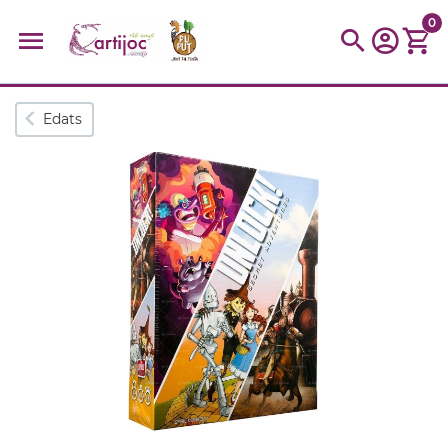
0
Cerques populars
Edats
disfressa
trencaclosques
baldufa
cotxe
camio
parquing
tinkering
kit
Cuina
viatge