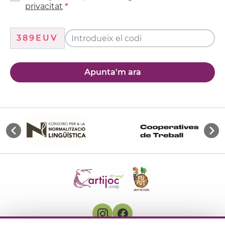
privacitat
389EUV
Apunta'm ara