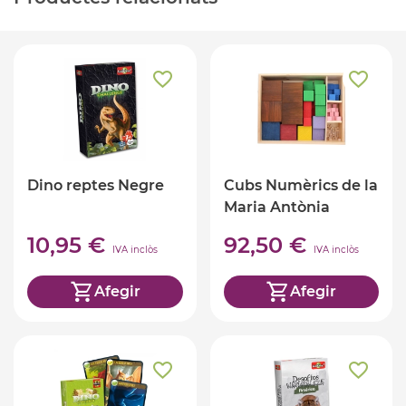
Dino reptes Negre
Cubs Numèrics de la
Maria Antònia
Canals
10,95 €
92,50 €
IVA inclòs
IVA inclòs
Afegir
Afegir