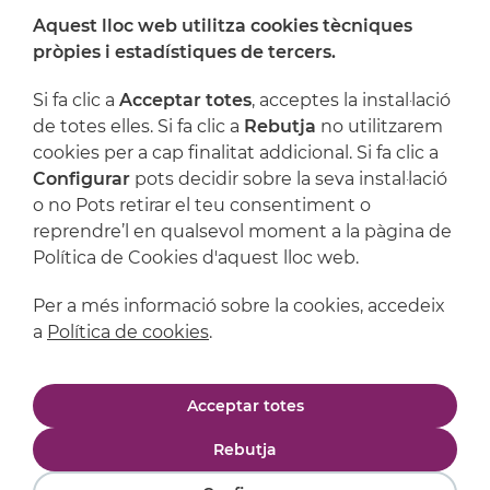
Aquest lloc web utilitza cookies tècniques
On ens trobem
pròpies i estadístiques de tercers.
Artijoc
Si fa clic a
Acceptar totes
, acceptes la instal·lació
de totes elles. Si fa clic a
Rebutja
no utilitzarem
Suport
cookies per a cap finalitat addicional. Si fa clic a
Configurar
pots decidir sobre la seva instal·lació
o no Pots retirar el teu consentiment o
reprendre’l en qualsevol moment a la pàgina de
Política de Cookies d'aquest lloc web.
Per a més informació sobre la cookies, accedeix
a
Política de cookies
.
Avís legal
Política de privacitat
Acceptar totes
Política de cookies
Condicions de compra
Rebutja