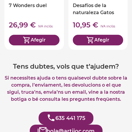
7 Wonders duel
Desafíos de la
naturaleza Gatos
26,99 €
10,95 €
IVA inclòs
IVA inclòs
Afegir
Afegir
Tens dubtes, vols que t’ajudem?
Si necessites ajuda o tens qualsevol dubte sobre la
compra, l’enviament, les devolucions o el que
sigui, truca’ns, envia’ns un email, vine a la nostra
botiga o bé consulta les preguntes freqüents.
635 441 175
hola@artijoc.com