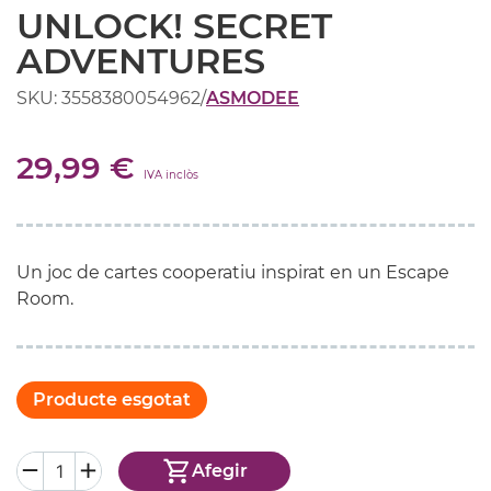
UNLOCK! SECRET
ADVENTURES
SKU: 3558380054962
/
ASMODEE
29,99 €
IVA inclòs
Un joc de cartes cooperatiu inspirat en un Escape
Room.
Producte esgotat
Afegir