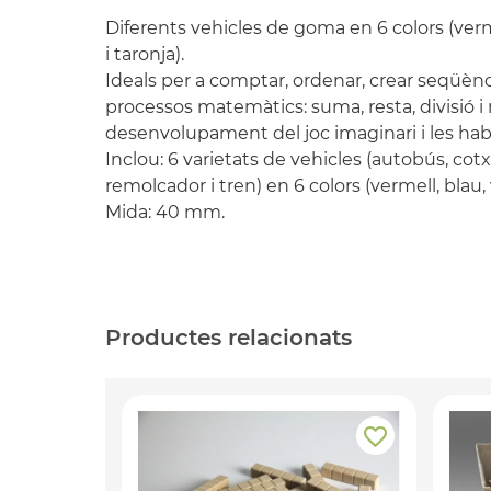
Diferents vehicles de goma en 6 colors (verme
i taronja).
Ideals per a comptar, ordenar, crear seqüèncie
processos matemàtics: suma, resta, divisió i m
desenvolupament del joc imaginari i les habi
Inclou: 6 varietats de vehicles (autobús, cotxe
remolcador i tren) en 6 colors (vermell, blau, 
Mida: 40 mm.
Productes relacionats