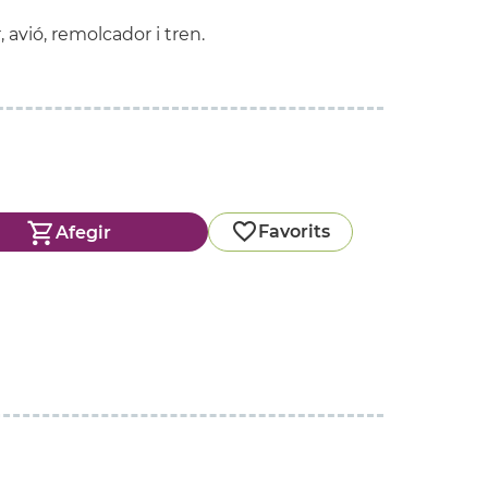
 avió, remolcador i tren.
Favorits
Afegir