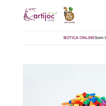
BOTIGA ONLINE
Som C
Cerques populars
disfressa
trencaclosques
baldufa
cotxe
camio
parquing
tinkering
kit
Cuina
viatge