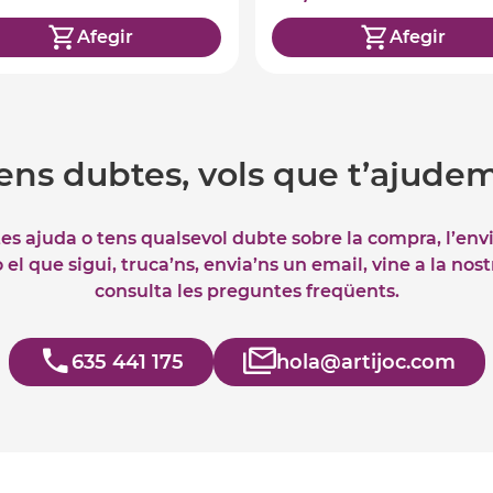
Afegir
Afegir
ens dubtes, vols que t’ajude
tes ajuda o tens qualsevol dubte sobre la compra, l’env
el que sigui, truca’ns, envia’ns un email, vine a la nos
consulta les preguntes freqüents.
635 441 175
hola@artijoc.com