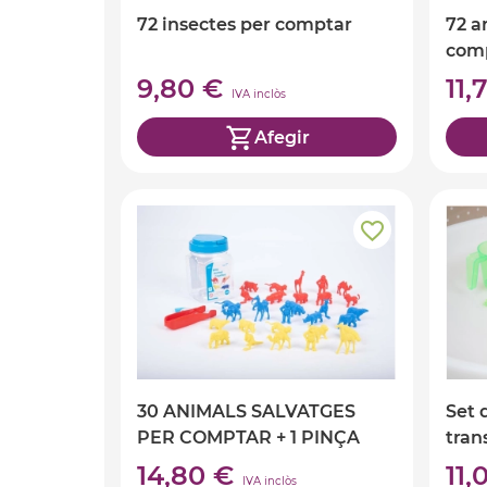
72 insectes per comptar
72 a
com
9,80 €
11
IVA inclòs
Afegir
30 ANIMALS SALVATGES
Set 
PER COMPTAR + 1 PINÇA
tran
14,80 €
11
IVA inclòs