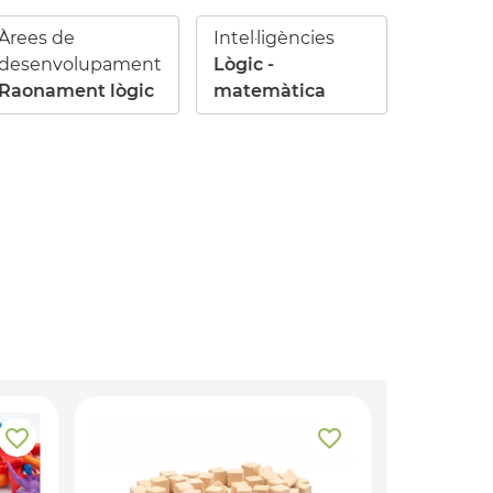
Àrees de
Intel·ligències
desenvolupament
Lògic -
Raonament lògic
matemàtica