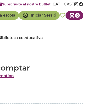
CAT
CAST
Subscriu-te al nostre butlletí!
a escola
Iniciar Sessió
0
Biblioteca coeducativa
 comptar
motion