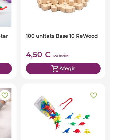
tar
100 unitats Base 10 ReWood
4,50 €
IVA inclòs
Afegir