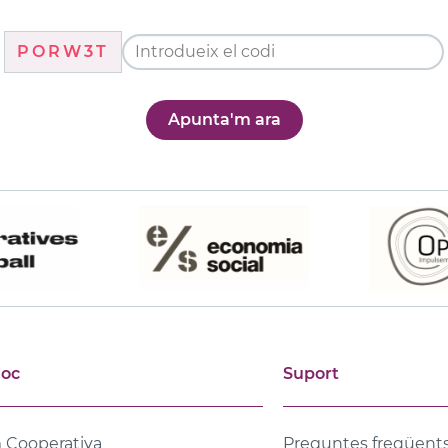
PORW3T
Apunta'm ara
joc
Suport
 Cooperativa
Preguntes freqüent