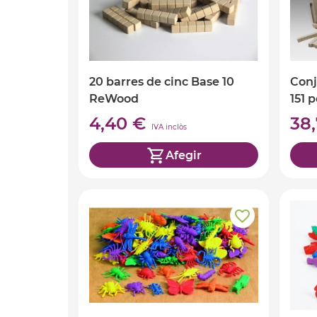
20 barres de cinc Base 10
Conj
ReWood
151 
4,40 €
38
IVA inclòs
Afegir