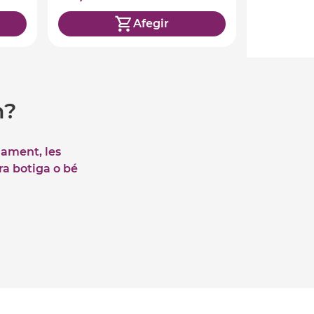
Afegir
m?
iament, les
tra botiga o bé