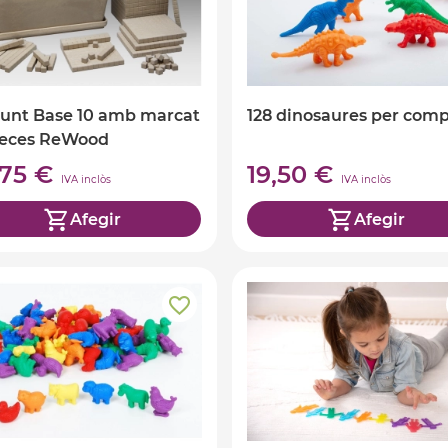
unt Base 10 amb marcat
128 dinosaures per comp
peces ReWood
,75 €
19,50 €
IVA inclòs
IVA inclòs
Afegir
Afegir