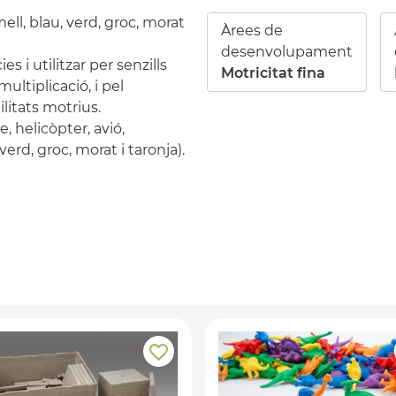
ll, blau, verd, groc, morat
Àrees de
desenvolupament
s i utilitzar per senzills
Motricitat fina
ultiplicació, i pel
litats motrius.
, helicòpter, avió,
verd, groc, morat i taronja).