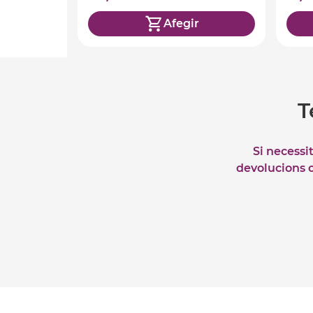
Afegir
T
Si necessi
devolucions o 