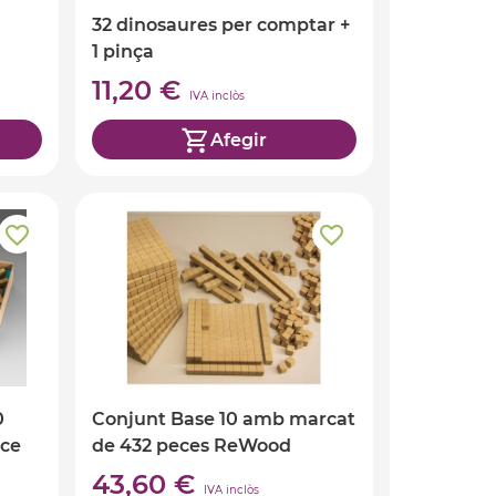
32 dinosaures per comptar +
1 pinça
11,20 €
IVA inclòs
Afegir
0
Conjunt Base 10 amb marcat
ece
de 432 peces ReWood
43,60 €
IVA inclòs