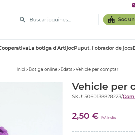
Soc un
ooperativa
La botiga d'Artijoc
Puput, l'obrador de jocs
Inici
Botiga online
Edats
Vehicle per comptar
Vehicle per
SKU: 5060138828223
/
Com
2,50 €
IVA inclòs