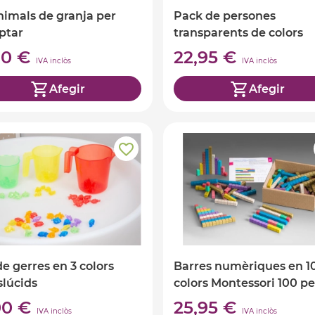
nimals de granja per
Pack de persones
ptar
transparents de colors
,70 €
22,95 €
IVA inclòs
IVA inclòs
Afegir
Afegir
de gerres en 3 colors
Barres numèriques en 1
slúcids
colors Montessori 100 p
,00 €
25,95 €
IVA inclòs
IVA inclòs