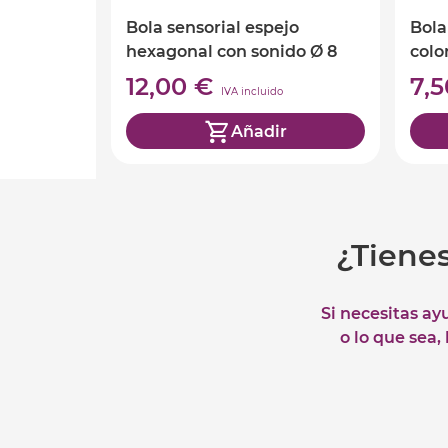
Bola sensorial espejo
Bola
hexagonal con sonido Ø 8
colo
cm
12,00 €
7,
IVA incluido
Añadir
¿Tiene
Si necesitas ay
o lo que sea,