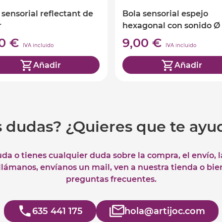
 sensorial reflectant de
Bola sensorial espejo
r
hexagonal con sonido Ø
cm
50 €
9,00 €
IVA incluido
IVA incluido
Añadir
Añadir
s dudas? ¿Quieres que te ay
uda o tienes cualquier duda sobre la compra, el envío, 
 llámanos, envíanos un mail, ven a nuestra tienda o bie
preguntas frecuentes.
635 441 175
hola@artijoc.com