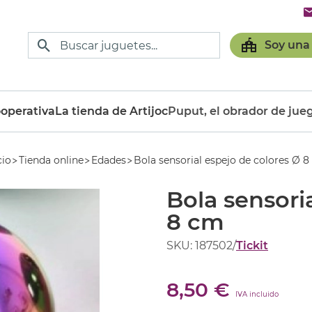
Soy una
operativa
La tienda de Artijoc
Puput, el obrador de jue
cio
Tienda online
Edades
Bola sensorial espejo de colores Ø 
Bola sensori
8 cm
SKU: 187502
/
Tickit
8,50 €
IVA incluido