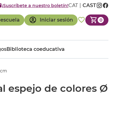
CAT
CAST
¡Suscríbete a nuestro boletín!
 escuela
Iniciar sesión
0
gos
Biblioteca coeducativa
8 cm
al espejo de colores Ø