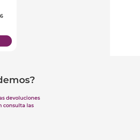
 6
udemos?
las devoluciones
n consulta las