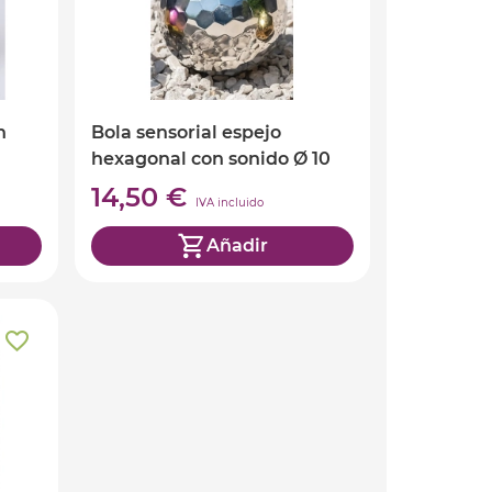
n
Bola sensorial espejo
hexagonal con sonido Ø 10
cm
14,50 €
IVA incluido
Añadir