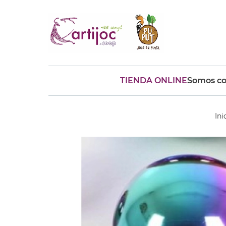
TIENDA ONLINE
Somos co
Búsquedas populares
muñeca
Parchís
Moulin
Ini
montessori
peonza
kit
kidynight
Puzzle
Botella
Panera