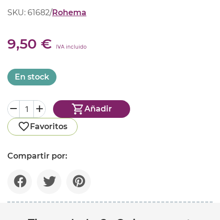
SKU: 61682
/
Rohema
9,50 €
IVA incluido
En stock
Añadir
Favoritos
Compartir por: