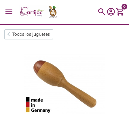
0
Búsquedas populares
Todos los juguetes
muñeca
Parchís
Moulin
montessori
peonza
kit
kidynight
Puzzle
Botella
Panera