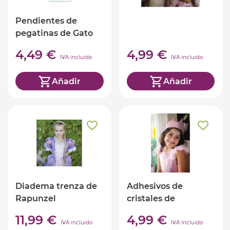
Pendientes de
pegatinas de Gato
Gruñón Halloween
4,49 €
4,99 €
de Great Pretenders
IVA incluido
IVA incluido
Añadir
Añadir
Diadema trenza de
Adhesivos de
Rapunzel
cristales de
unicornio
11,99 €
4,99 €
IVA incluido
IVA incluido