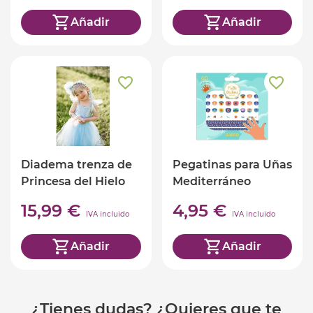
Añadir
Añadir
Diadema trenza de
Pegatinas para Uñas
Princesa del Hielo
Mediterráneo
15,99 €
4,95 €
IVA incluido
IVA incluido
Añadir
Añadir
¿Tienes dudas? ¿Quieres que te