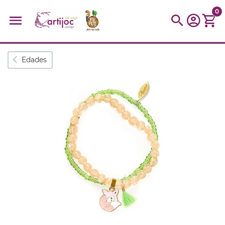
0
Búsquedas populares
Edades
muñeca
Parchís
Moulin
montessori
peonza
kit
kidynight
Puzzle
Botella
Panera