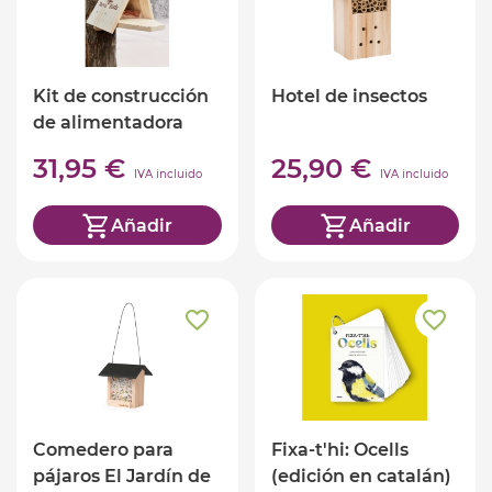
Kit de construcción
Hotel de insectos
de alimentadora
para ardillas
31,95 €
25,90 €
IVA incluido
IVA incluido
Añadir
Añadir
Comedero para
Fixa-t'hi: Ocells
pájaros El Jardín de
(edición en catalán)