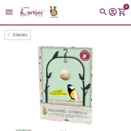
0
Búsquedas populares
Edades
muñeca
Parchís
Moulin
montessori
peonza
kit
kidynight
Puzzle
Botella
Panera