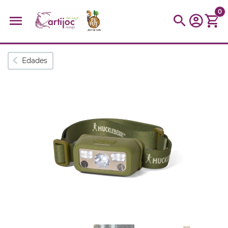
0
Búsquedas populares
Edades
muñeca
Parchís
Moulin
montessori
peonza
kit
kidynight
Puzzle
Botella
Panera