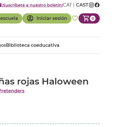
CAT
CAST
¡Suscríbete a nuestro boletín!
 escuela
Iniciar sesión
0
gos
Biblioteca coeducativa
añas rojas Haloween
Pretenders