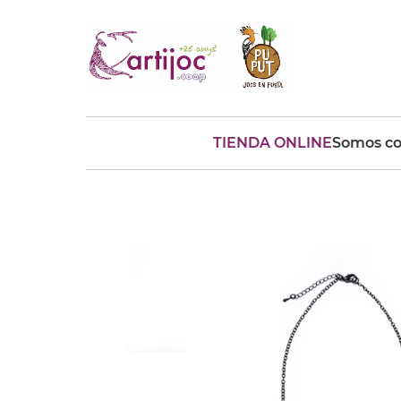
TIENDA ONLINE
Somos co
Búsquedas populares
muñeca
Parchís
Moulin
montessori
peonza
kit
kidynight
Puzzle
Botella
Panera