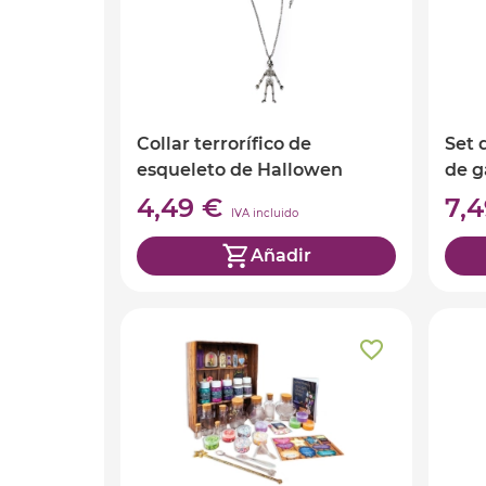
Collar terrorífico de
Set 
esqueleto de Hallowen
de g
4,49 €
7,
IVA incluido
Añadir