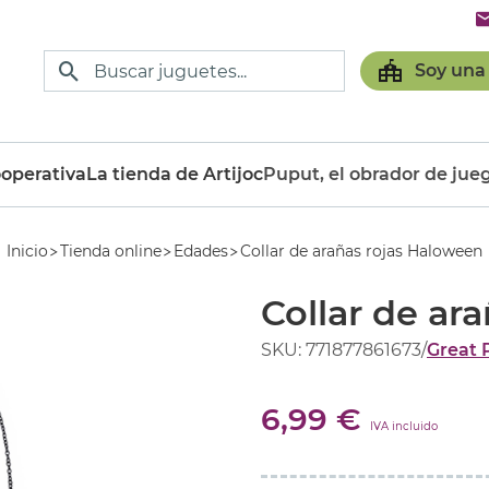
Soy una
operativa
La tienda de Artijoc
Puput, el obrador de jue
Inicio
Tienda online
Edades
Collar de arañas rojas Haloween
Collar de ar
SKU: 771877861673
/
Great 
6,99 €
IVA incluido