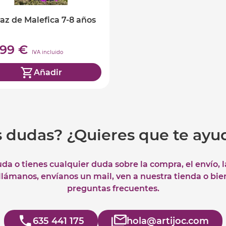
raz de Malefica 7-8 años
,99 €
IVA incluido
Añadir
s dudas? ¿Quieres que te ay
uda o tienes cualquier duda sobre la compra, el envío, 
 llámanos, envíanos un mail, ven a nuestra tienda o bie
preguntas frecuentes.
635 441 175
hola@artijoc.com