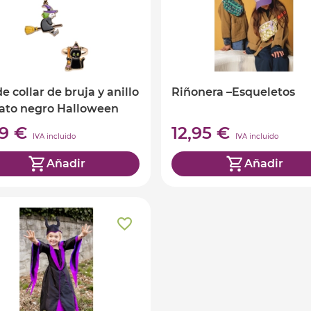
de collar de bruja y anillo
Riñonera –Esqueletos
ato negro Halloween
49 €
12,95 €
IVA incluido
IVA incluido
Añadir
Añadir