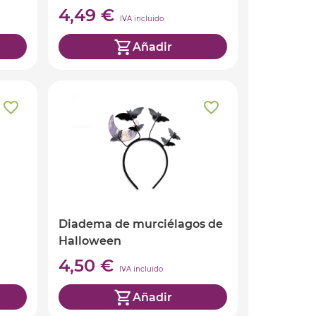
Halloween
4,49 €
IVA incluido
Añadir
Diadema de murciélagos de
Halloween
4,50 €
IVA incluido
Añadir