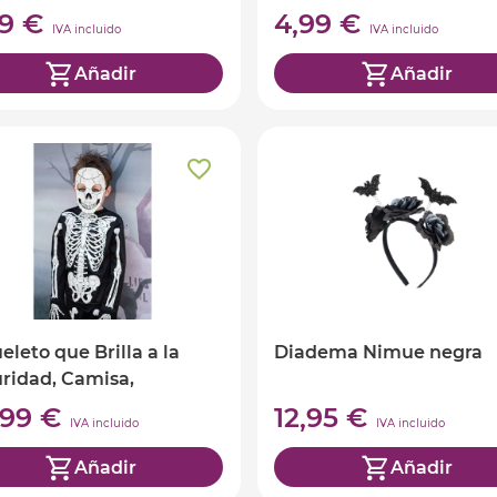
99 €
4,99 €
IVA incluido
IVA incluido
Añadir
Añadir
eleto que Brilla a la
Diadema Nimue negra
ridad, Camisa,
alones y Máscara, 5-6
,99 €
12,95 €
IVA incluido
IVA incluido
s
Añadir
Añadir