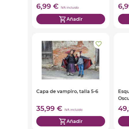
Halloween
6,99 €
6,
IVA incluido
Añadir
Capa de vampiro, talla 5-6
Esqu
Oscu
Pant
35,99 €
49
IVA incluido
año
Añadir