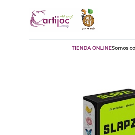
TIENDA ONLINE
Somos co
Búsquedas populares
muñeca
Parchís
Moulin
montessori
peonza
kit
kidynight
Puzzle
Botella
Panera