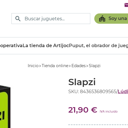
Soy una
operativa
La tienda de Artijoc
Puput, el obrador de jue
Inicio
Tienda online
Edades
Slapzi
Slapzi
SKU: 8436536809565
/
Lúdi
21,90 €
IVA incluido