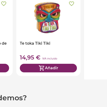
o de
Te toka Tiki Tiki
14,95 €
IVA incluido
Añadir
udemos?