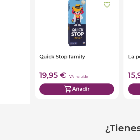
Quick Stop family
La p
19,95 €
15
IVA incluido
Añadir
¿Tiene