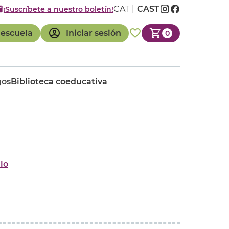
CAT
CAST
¡Suscríbete a nuestro boletín!
 escuela
Iniciar sesión
0
gos
Biblioteca coeducativa
lo