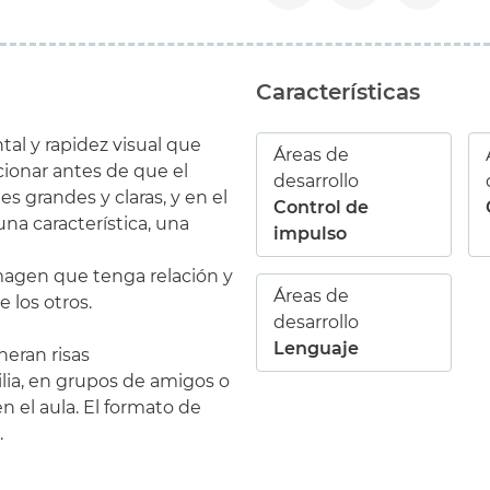
Características
al y rapidez visual que
Áreas de
ccionar antes de que el
desarrollo
s grandes y claras, y en el
Control de
una característica, una
impulso
magen que tenga relación y
Áreas de
e los otros.
desarrollo
Lenguaje
neran risas
ilia, en grupos de amigos o
 el aula. El formato de
.