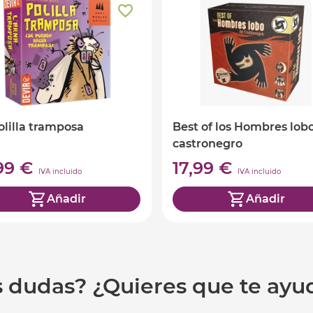
olilla tramposa
Best of los Hombres lob
castronegro
,99 €
17,99 €
IVA incluido
IVA incluido
Añadir
Añadir
s dudas? ¿Quieres que te ay