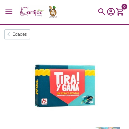
0
Búsquedas populares
Edades
muñeca
Parchís
Moulin
montessori
peonza
kit
kidynight
Puzzle
Botella
Panera