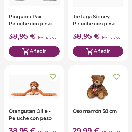
Pingüino Pax -
Tortuga Sidney -
Peluche con peso
Peluche con peso
Hugarounds
Hugarounds
38,95 €
38,95 €
IVA incluido
IVA incluido
Añadir
Añadir
Orangutan Ollie -
Oso marrón 38 cm
Peluche con peso
Hugarounds
38,95 €
29,99 €