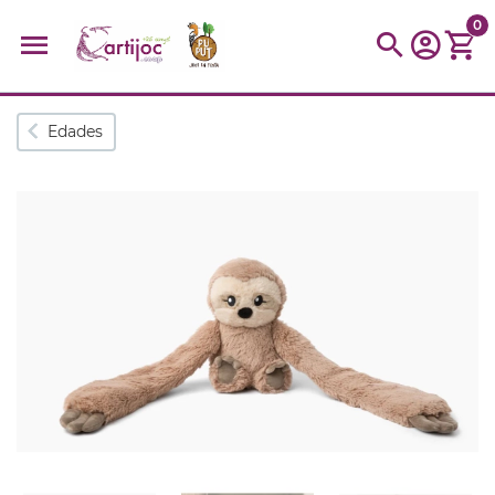
0
Búsquedas populares
Edades
muñeca
Parchís
Moulin
montessori
peonza
kit
kidynight
Puzzle
Botella
Panera