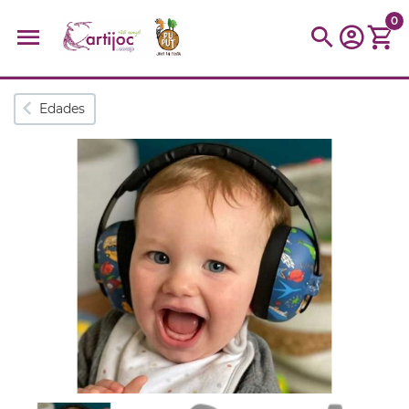
0
Búsquedas populares
Edades
muñeca
Parchís
Moulin
montessori
peonza
kit
kidynight
Puzzle
Botella
Panera