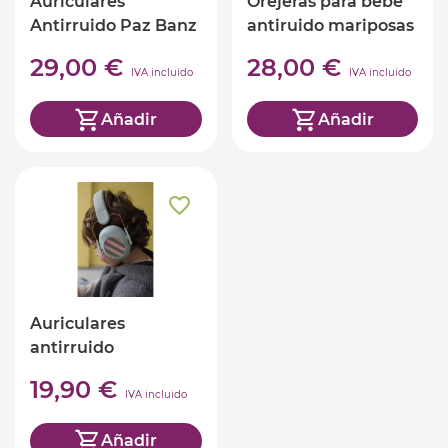
Auriculares
Orejeras para bebé
Antirruido Paz Banz
antiruido mariposas
+3
BANZ
29,00 €
28,00 €
IVA incluido
IVA incluido
Añadir
Añadir
Auriculares
antirruido
KIDYNOISE color
19,90 €
verde
IVA incluido
Añadir