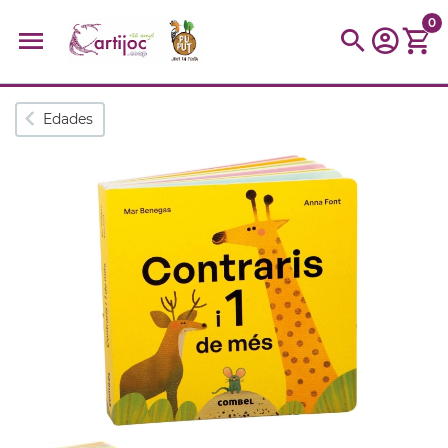
0
Búsquedas populares
Edades
muñeca
Parchís
Moulin
montessori
peonza
kit
kidynight
Puzzle
Botella
Panera