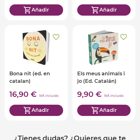
Añadir
Añadir
Bona nit (ed. en
Els meus animals i
catalan)
jo (Ed. Catalán)
16,90 €
9,90 €
IVA incluido
IVA incluido
Añadir
Añadir
¿Tienes dudas? ¿Quieres que te