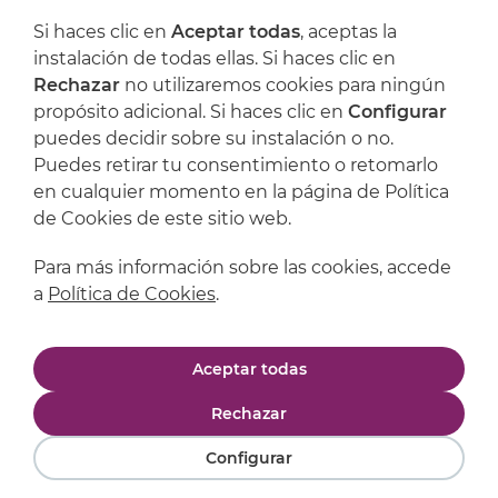
Si haces clic en
Aceptar todas
, aceptas la
Artijoc
instalación de todas ellas. Si haces clic en
Rechazar
no utilizaremos cookies para ningún
Soporte
propósito adicional. Si haces clic en
Configurar
puedes decidir sobre su instalación o no.
Puedes retirar tu consentimiento o retomarlo
en cualquier momento en la página de Política
de Cookies de este sitio web.
Para más información sobre las cookies, accede
a
Política de Cookies
.
Aviso legal
Política de privacidad
Aceptar todas
Política de cookies
Condiciones de compra
Rechazar
Configurar
Powered by
Comertis