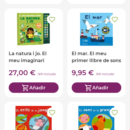
La natura i jo. El
El mar. El meu
meu imaginari
primer llibre de sons
sonor (ed. Català)
27,00 €
9,95 €
IVA incluido
IVA incluido
Añadir
Añadir