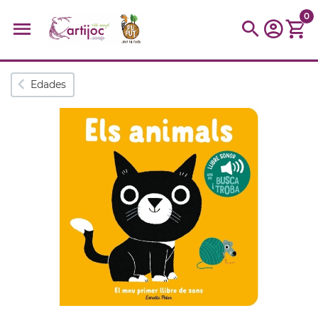
0
Búsquedas populares
Edades
muñeca
Parchís
Moulin
montessori
peonza
kit
kidynight
Puzzle
Botella
Panera