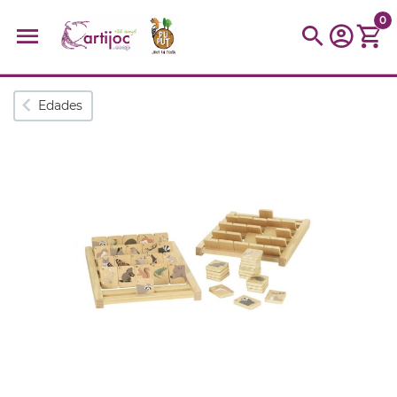
0
Búsquedas populares
Edades
muñeca
Parchís
Moulin
montessori
peonza
kit
kidynight
Puzzle
Botella
Panera