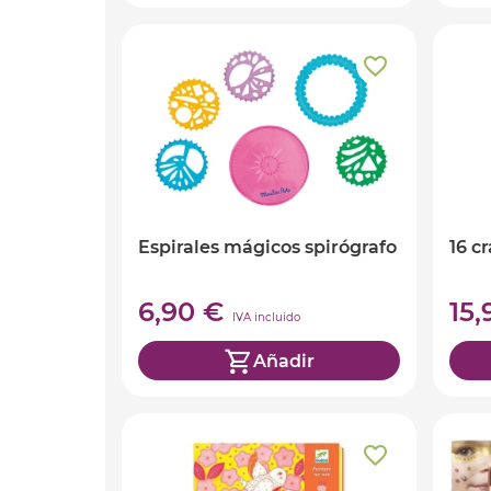
Espirales mágicos spirógrafo
16 c
6,90 €
15
IVA incluido
Añadir