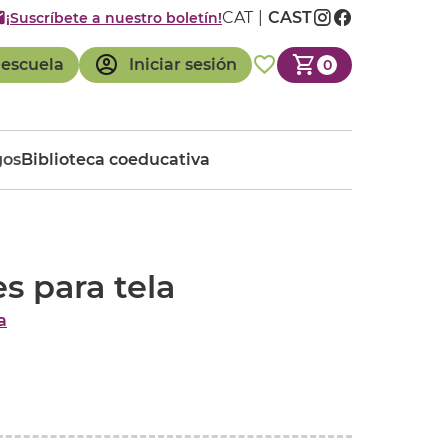
CAT
CAST
¡Suscríbete a nuestro boletín!
 escuela
Iniciar sesión
0
gos
Biblioteca coeducativa
s para tela
a