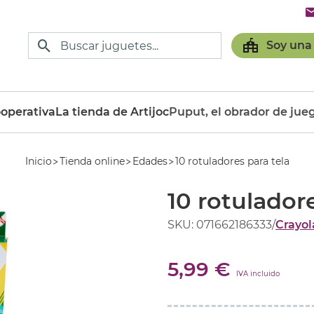
Soy una
operativa
La tienda de Artijoc
Puput, el obrador de jue
Inicio
Tienda online
Edades
10 rotuladores para tela
10 rotuladore
SKU: 071662186333
/
Crayol
5,99 €
IVA incluido