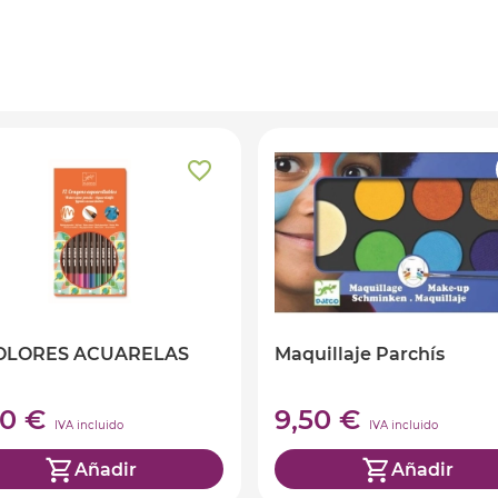
COLORES ACUARELAS
Maquillaje Parchís
90 €
9,50 €
IVA incluido
IVA incluido
Añadir
Añadir