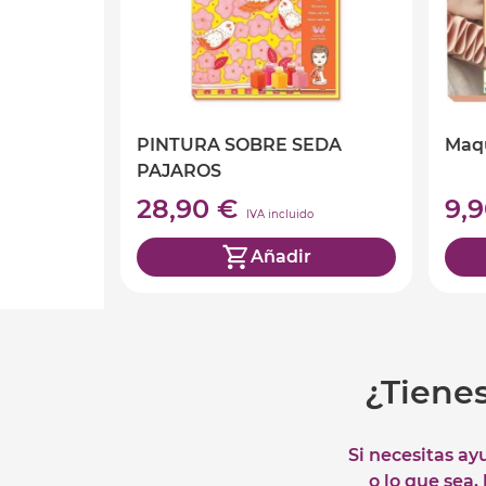
PINTURA SOBRE SEDA
Maqu
PAJAROS
28,90 €
9,
IVA incluido
Añadir
¿Tiene
Si necesitas ay
o lo que sea,