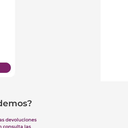
udemos?
las devoluciones
n consulta las