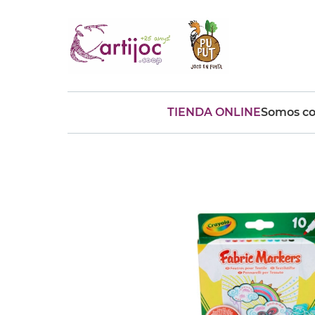
TIENDA ONLINE
Somos co
Búsquedas populares
muñeca
Parchís
Moulin
montessori
peonza
kit
kidynight
Puzzle
Botella
Panera