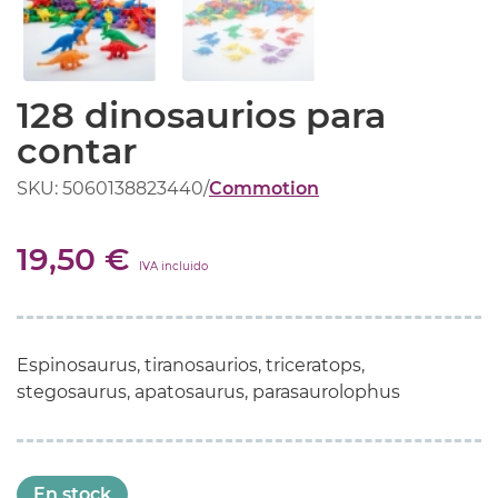
128 dinosaurios para
contar
SKU: 5060138823440
/
Commotion
19,50 €
IVA incluido
Espinosaurus, tiranosaurios, triceratops,
stegosaurus, apatosaurus, parasaurolophus
En stock