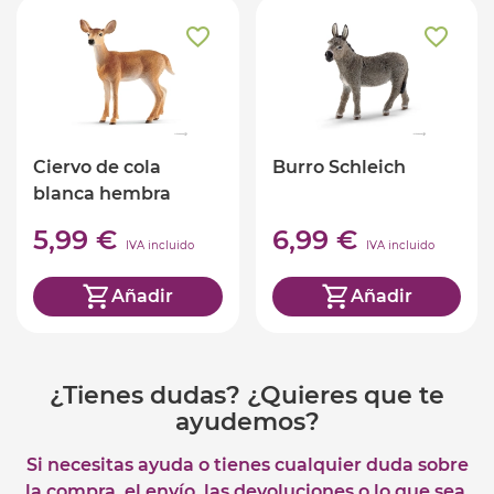
Ciervo de cola
Burro Schleich
blanca hembra
Schleich
5,99 €
6,99 €
IVA incluido
IVA incluido
Añadir
Añadir
¿Tienes dudas? ¿Quieres que te
ayudemos?
Si necesitas ayuda o tienes cualquier duda sobre
la compra, el envío, las devoluciones o lo que sea,