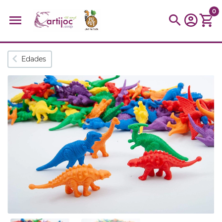
0
Búsquedas populares
Edades
muñeca
Parchís
Moulin
montessori
peonza
kit
kidynight
Puzzle
Botella
Panera