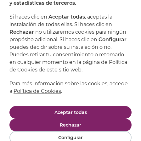
y estadísticas de terceros.
Dónde encontrarnos
Si haces clic en
Aceptar todas
, aceptas la
Artijoc
instalación de todas ellas. Si haces clic en
Rechazar
no utilizaremos cookies para ningún
Soporte
propósito adicional. Si haces clic en
Configurar
puedes decidir sobre su instalación o no.
Puedes retirar tu consentimiento o retomarlo
en cualquier momento en la página de Política
de Cookies de este sitio web.
Para más información sobre las cookies, accede
a
Política de Cookies
.
Aviso legal
Política de privacidad
Aceptar todas
Política de cookies
Condiciones de compra
Rechazar
Configurar