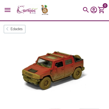
0
Búsquedas populares
Edades
muñeca
Parchís
Moulin
montessori
peonza
kit
kidynight
Puzzle
Botella
Panera