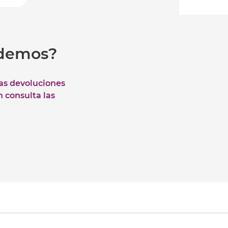
udemos?
las devoluciones
n consulta las