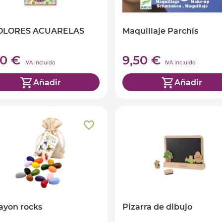
COLORES ACUARELAS
Maquillaje Parchís
90 €
9,50 €
IVA incluido
IVA incluido
Añadir
Añadir
rayon rocks
Pizarra de dibujo