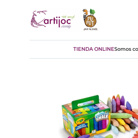
TIENDA ONLINE
Somos co
Búsquedas populares
muñeca
Parchís
Moulin
montessori
peonza
kit
kidynight
Puzzle
Botella
Panera