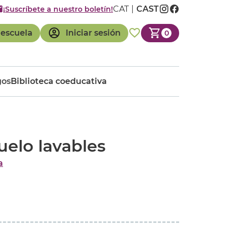
CAT
CAST
¡Suscríbete a nuestro boletín!
 escuela
Iniciar sesión
0
gos
Biblioteca coeducativa
uelo lavables
a