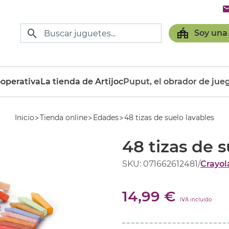
Soy una
operativa
La tienda de Artijoc
Puput, el obrador de jue
Inicio
Tienda online
Edades
48 tizas de suelo lavables
48 tizas de s
SKU: 071662612481
/
Crayol
14,99 €
IVA incluido