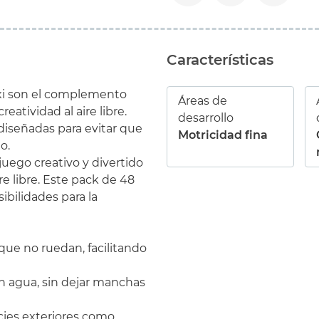
Características
i son el complemento
Áreas de
eatividad al aire libre.
desarrollo
 diseñadas para evitar que
Motricidad fina
o.
juego creativo y divertido
ire libre. Este pack de 48
ibilidades para la
que no ruedan, facilitando
 agua, sin dejar manchas
icies exteriores como