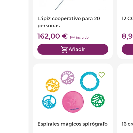
Lápiz cooperativo para 20
12 
personas
162,00 €
8,
IVA incluido
Añadir
Espirales mágicos spirógrafo
16 c