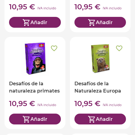
castellano)
INSECTOS (ed.
10,95 €
10,95 €
castellano)
IVA incluido
IVA incluido
Añadir
Añadir
Desafíos de la
Desafíos de la
naturaleza primates
Naturaleza Europa
(ed. castellano)
(ed. castellano)
10,95 €
10,95 €
IVA incluido
IVA incluido
Añadir
Añadir