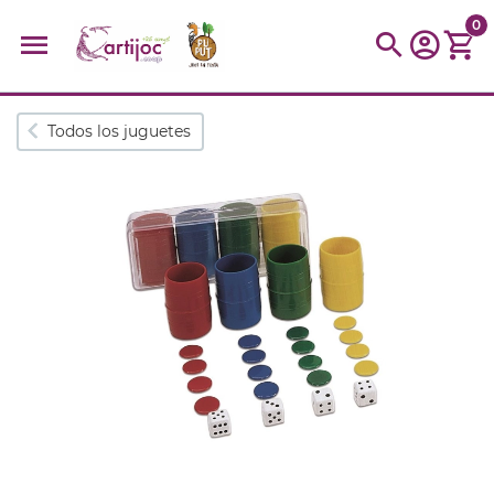
0
Búsquedas populares
Todos los juguetes
muñeca
Parchís
Moulin
montessori
peonza
kit
kidynight
Puzzle
Botella
Panera