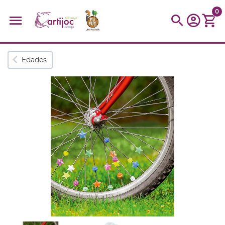
0
Búsquedas populares
Edades
muñeca
Parchís
Moulin
montessori
peonza
kit
kidynight
Puzzle
Botella
Panera