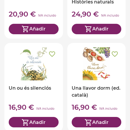
Històries naturals
(ed. catalan)
20,90 €
24,90 €
IVA incluido
IVA incluido
Añadir
Añadir
Un ou és silenciós
Una llavor dorm (ed.
català)
16,90 €
16,90 €
IVA incluido
IVA incluido
Añadir
Añadir