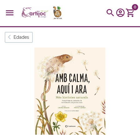
0
Búsquedas populares
Edades
muñeca
Parchís
Moulin
montessori
peonza
kit
kidynight
Puzzle
Botella
Panera