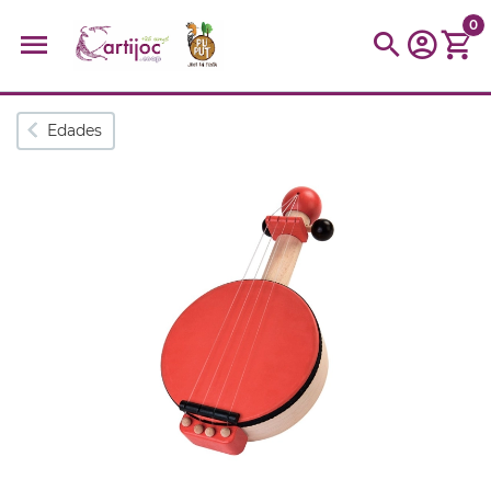
0
Búsquedas populares
Edades
muñeca
Parchís
Moulin
montessori
peonza
kit
kidynight
Puzzle
Botella
Panera