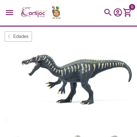
0
Búsquedas populares
Edades
muñeca
Parchís
Moulin
montessori
peonza
kit
kidynight
Puzzle
Botella
Panera