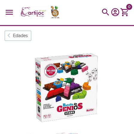
0
Búsquedas populares
Edades
muñeca
Parchís
Moulin
montessori
peonza
kit
kidynight
Puzzle
Botella
Panera