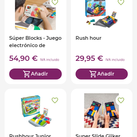
Súper Blocks - Juego
Rush hour
electrónico de
lógica - Giiker
54,90 €
29,95 €
IVA incluido
IVA incluido
Añadir
Añadir
Rushhour Junior
Super Slide Giiker