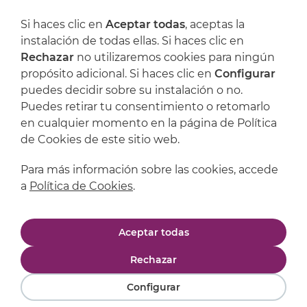
Dónde encontrarnos
Si haces clic en
Aceptar todas
, aceptas la
Artijoc
instalación de todas ellas. Si haces clic en
Rechazar
no utilizaremos cookies para ningún
Soporte
propósito adicional. Si haces clic en
Configurar
puedes decidir sobre su instalación o no.
Puedes retirar tu consentimiento o retomarlo
en cualquier momento en la página de Política
de Cookies de este sitio web.
Para más información sobre las cookies, accede
a
Política de Cookies
.
Aviso legal
Política de privacidad
Aceptar todas
Política de cookies
Condiciones de compra
Rechazar
Configurar
Powered by
Comertis