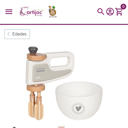
0
Búsquedas populares
Edades
muñeca
Parchís
Moulin
montessori
peonza
kit
kidynight
Puzzle
Botella
Panera