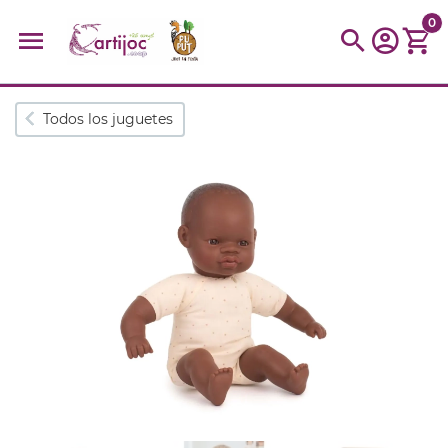
0
Búsquedas populares
Todos los juguetes
muñeca
Parchís
Moulin
montessori
peonza
kit
kidynight
Puzzle
Botella
Panera