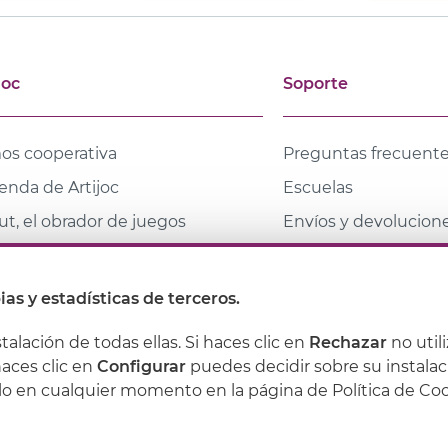
joc
Soporte
os cooperativa
Preguntas frecuent
ienda de Artijoc
Escuelas
t, el obrador de juegos
Envíos y devolucion
tacto
Descuentos para fami
Joven y profesionale
cas
ias y estadísticas de terceros.
ioteca coeducativa
stalación de todas ellas. Si haces clic en
Rechazar
no util
haces clic en
Configurar
puedes decidir sobre su instalac
lo en cualquier momento en la página de Política de Co
Política de privacidad
Política de cookies
Condiciones