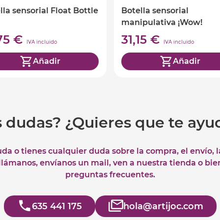
lla sensorial Float Bottle
Botella sensorial
manipulativa ¡Wow!
,75 €
31,15 €
IVA incluido
IVA incluido
Añadir
Añadir
s dudas? ¿Quieres que te ay
uda o tienes cualquier duda sobre la compra, el envío, 
 llámanos, envíanos un mail, ven a nuestra tienda o bie
preguntas frecuentes.
635 441 175
hola@artijoc.com