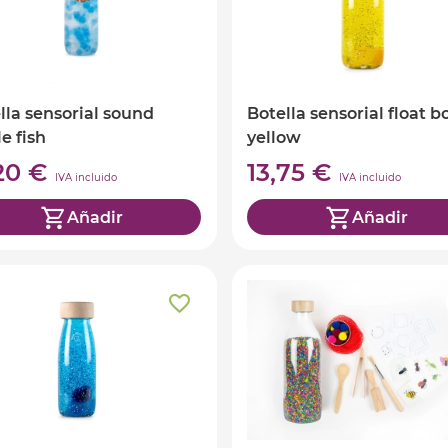
lla sensorial sound
Botella sensorial float b
le fish
yellow
,20 €
13,75 €
IVA incluido
IVA incluido
Añadir
Añadir