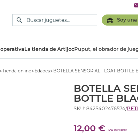
Soy una
operativa
La tienda de Artijoc
Puput, el obrador de jue
Tienda online
Edades
BOTELLA SENSORIAL FLOAT BOTTLE 
BOTELLA SE
BOTTLE BL
SKU: 8425402476574
/
PET
12,00 €
IVA incluido