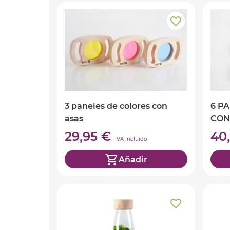
3 paneles de colores con
6 P
asas
CON
29,95 €
40
IVA incluido
Añadir