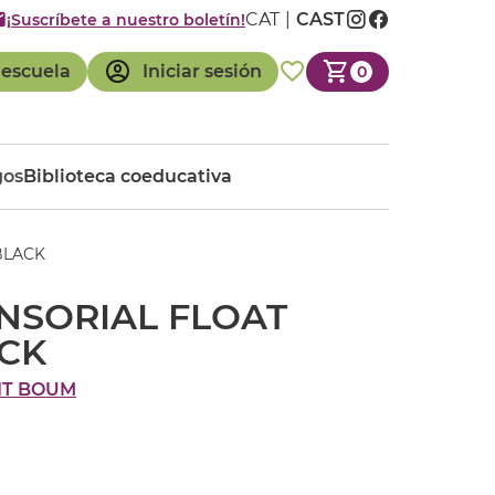
CAT
CAST
¡Suscríbete a nuestro boletín!
 escuela
Iniciar sesión
0
gos
Biblioteca coeducativa
BLACK
NSORIAL FLOAT
ACK
IT BOUM