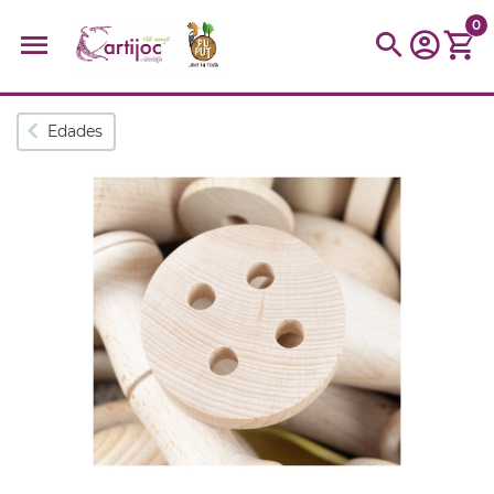
0
Búsquedas populares
Edades
muñeca
Parchís
Moulin
montessori
peonza
kit
kidynight
Puzzle
Botella
Panera