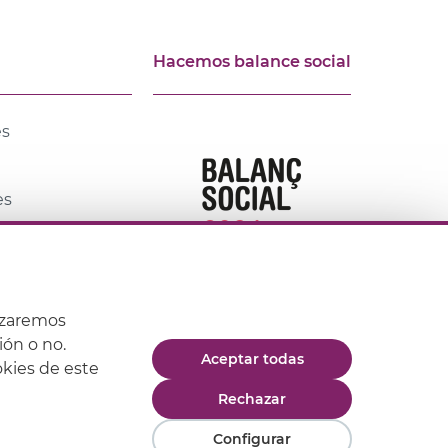
Hacemos balance social
es
es
lias, Carnet
s educativos
izaremos
ión o no.
Aceptar todas
okies de este
 de compra
Rechazar
Configurar