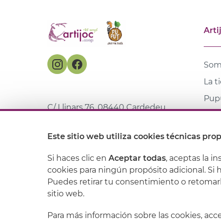
Arti
Som
La t
Pupu
C/ Llinars 76, 08440 Cardedeu
Con
635 441 175
/
931 597 850
Mar
Este sitio web utiliza cookies técnicas prop
web@artijoc.com
Bibl
Si haces clic en
Aceptar todas
, aceptas la in
cookies para ningún propósito adicional. Si 
Puedes retirar tu consentimiento o retomar
Aviso legal
sitio web.
Para más información sobre las cookies, ac