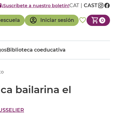
CAT
CAST
¡Suscríbete a nuestro boletín!
 escuela
Iniciar sesión
0
gos
Biblioteca coeducativa
to
ca bailarina el
USSELIER