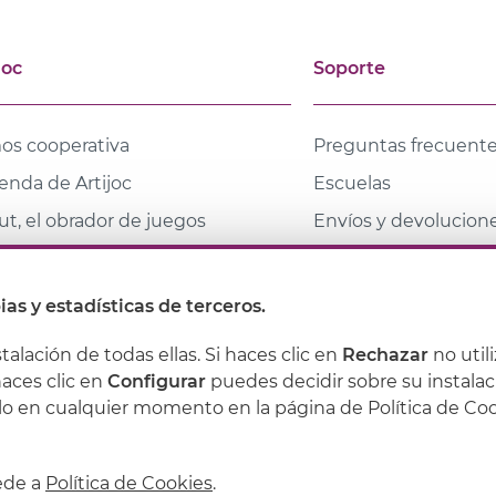
joc
Soporte
os cooperativa
Preguntas frecuent
ienda de Artijoc
Escuelas
t, el obrador de juegos
Envíos y devolucion
tacto
Descuentos para fami
Joven y profesionale
cas
ias y estadísticas de terceros.
ioteca coeducativa
stalación de todas ellas. Si haces clic en
Rechazar
no util
haces clic en
Configurar
puedes decidir sobre su instalac
lo en cualquier momento en la página de Política de Co
Política de privacidad
Política de cookies
Condiciones
cede a
Política de Cookies
.