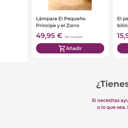
Lámpara El Pequeño
El p
Príncipe y el Zorro
bili
en c
49,95 €
15
IVA incluido
Añadir
¿Tiene
Si necesitas ay
o lo que sea,