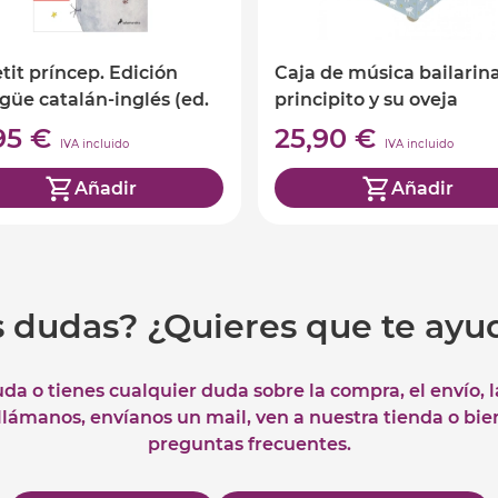
etit príncep. Edición
Caja de música bailarina
ngüe catalán-inglés (ed.
principito y su oveja
atalán)
,95 €
25,90 €
IVA incluido
IVA incluido
Añadir
Añadir
s dudas? ¿Quieres que te ay
uda o tienes cualquier duda sobre la compra, el envío, 
 llámanos, envíanos un mail, ven a nuestra tienda o bie
preguntas frecuentes.