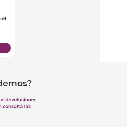
 el
udemos?
las devoluciones
n consulta las