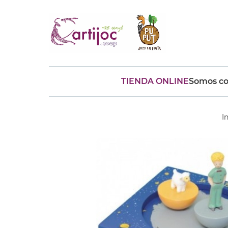
TIENDA ONLINE
Somos co
Búsquedas populares
muñeca
Parchís
Moulin
I
montessori
peonza
kit
kidynight
Puzzle
Botella
Panera