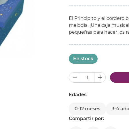
El Principito y el cordero 
melodía. ¡Una caja musica
pequeñas para hacer los ra
En stock
Edades:
0-12 meses
3-4 añ
Compartir por: