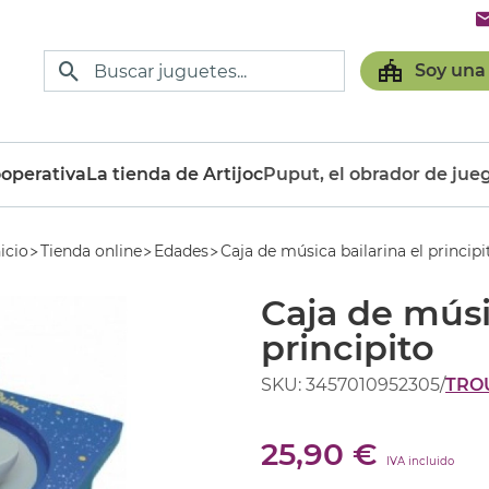
Soy una
operativa
La tienda de Artijoc
Puput, el obrador de jue
nicio
Tienda online
Edades
Caja de música bailarina el principi
Caja de músi
principito
SKU: 3457010952305
/
TRO
25,90 €
IVA incluido