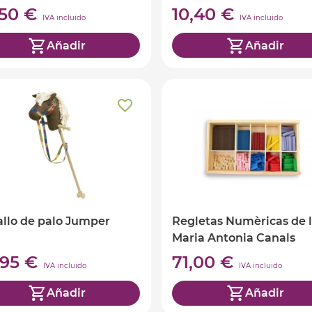
,50 €
10,40 €
IVA incluido
IVA incluido
Añadir
Añadir
llo de palo Jumper
Regletas Numèricas de 
Maria Antonia Canals
,95 €
71,00 €
IVA incluido
IVA incluido
Añadir
Añadir