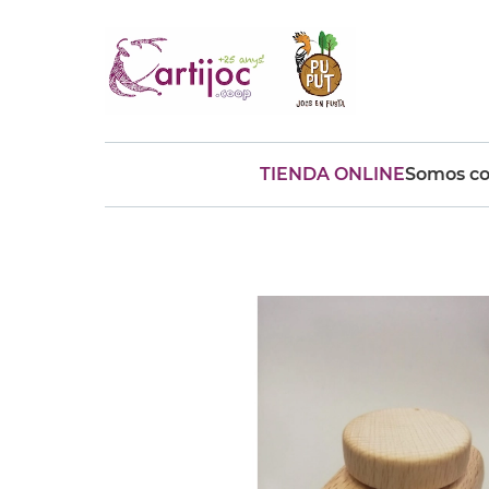
TIENDA ONLINE
Somos co
Búsquedas populares
muñeca
Parchís
Moulin
montessori
peonza
kit
kidynight
Puzzle
Botella
Panera