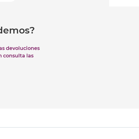
udemos?
las devoluciones
n consulta las