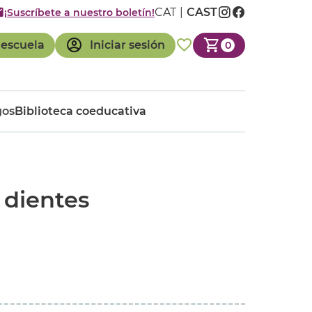
CAT
CAST
¡Suscríbete a nuestro boletín!
 escuela
Iniciar sesión
0
gos
Biblioteca coeducativa
 dientes