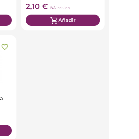
2,10 €
IVA incluido
Añadir
la