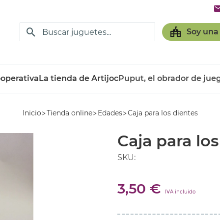
Soy una
operativa
La tienda de Artijoc
Puput, el obrador de jue
Inicio
Tienda online
Edades
Caja para los dientes
Caja para los
SKU:
3,50 €
IVA incluido