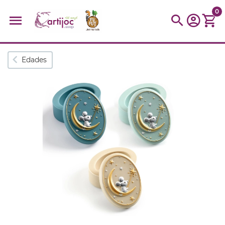
0
Búsquedas populares
Edades
muñeca
Parchís
Moulin
montessori
peonza
kit
kidynight
Puzzle
Botella
Panera