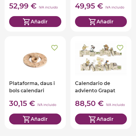
Roty
52,99 €
49,95 €
IVA incluido
IVA incluido
Añadir
Añadir
Plataforma, daus i
Calendario de
bols calendari
adviento Grapat
Grapat (català)
2025 Edición
30,15 €
88,50 €
limitada
IVA incluido
IVA incluido
Añadir
Añadir