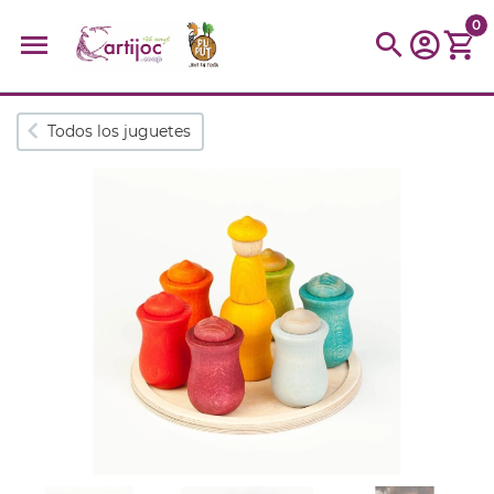
0
Búsquedas populares
Todos los juguetes
muñeca
Parchís
Moulin
montessori
peonza
kit
kidynight
Puzzle
Botella
Panera