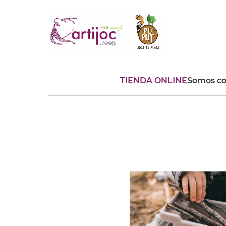
TIENDA ONLINE
Somos co
Búsquedas populares
muñeca
Parchís
Moulin
montessori
peonza
kit
kidynight
Puzzle
Botella
Panera