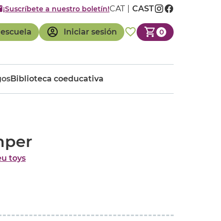
CAT
CAST
¡Suscríbete a nuestro boletín!
 escuela
Iniciar sesión
0
gos
Biblioteca coeducativa
mper
u toys