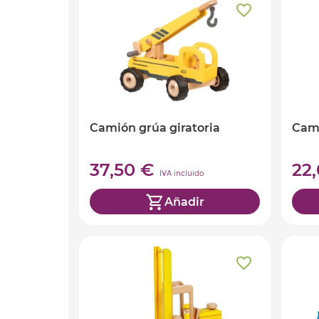
Camión grúa giratoria
Cam
37,50 €
22
IVA incluido
Añadir