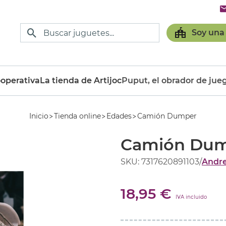
Soy una
operativa
La tienda de Artijoc
Puput, el obrador de jue
Inicio
Tienda online
Edades
Camión Dumper
Camión Du
SKU: 7317620891103
/
Andre
18,95 €
IVA incluido