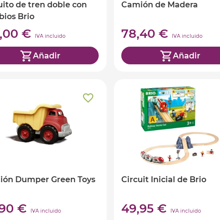
uito de tren doble con
Camión de Madera
ios Brio
5,00 €
78,40 €
IVA incluido
IVA incluido
Añadir
Añadir
ión Dumper Green Toys
Circuit Inicial de Brio
,90 €
49,95 €
IVA incluido
IVA incluido