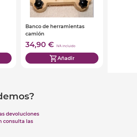
Banco de herramientas
camión
34,90 €
IVA incluido
Añadir
udemos?
las devoluciones
n consulta las