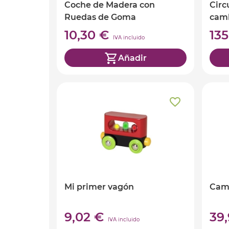
Coche de Madera con
Circ
Ruedas de Goma
camb
10,30 €
13
IVA incluido
Añadir
Mi primer vagón
Cam
9,02 €
39
IVA incluido