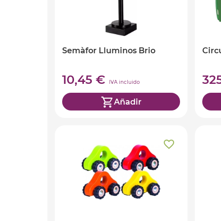
Semàfor Lluminos Brio
Circ
10,45 €
32
IVA incluido
Añadir