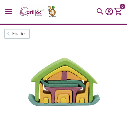
0
Búsquedas populares
Edades
muñeca
Parchís
Moulin
montessori
peonza
kit
kidynight
Puzzle
Botella
Panera