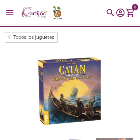
0
Búsquedas populares
Todos los juguetes
muñeca
Parchís
Moulin
montessori
peonza
kit
kidynight
Puzzle
Botella
Panera