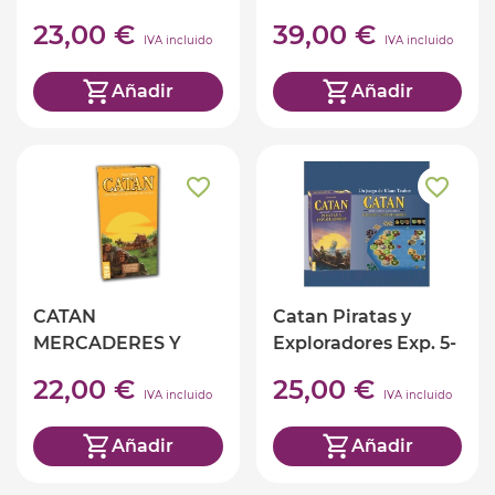
23,00 €
39,00 €
IVA incluido
IVA incluido
Añadir
Añadir
CATAN
Catan Piratas y
MERCADERES Y
Exploradores Exp. 5-
BÁRBAROS EXP. 5-6
6 jugadores
22,00 €
25,00 €
JUGADORES
IVA incluido
IVA incluido
Añadir
Añadir