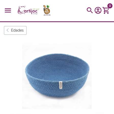
0
Búsquedas populares
Edades
muñeca
Parchís
Moulin
montessori
peonza
kit
kidynight
Puzzle
Botella
Panera