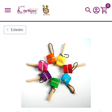
0
Búsquedas populares
Edades
muñeca
Parchís
Moulin
montessori
peonza
kit
kidynight
Puzzle
Botella
Panera