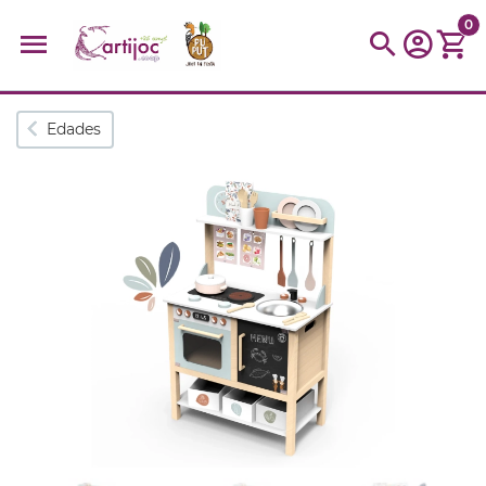
0
Búsquedas populares
Edades
muñeca
Parchís
Moulin
montessori
peonza
kit
kidynight
Puzzle
Botella
Panera