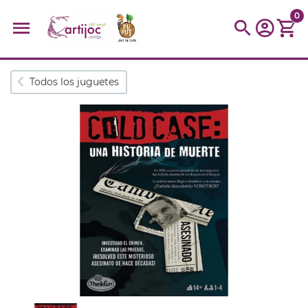
0
Búsquedas populares
Todos los juguetes
muñeca
Parchís
Moulin
montessori
peonza
kit
kidynight
Puzzle
Botella
Panera