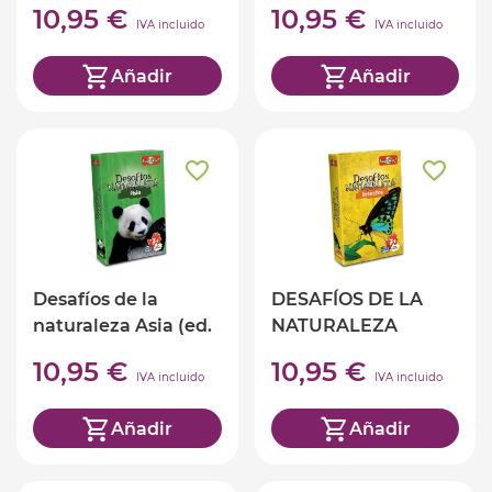
10,95 €
10,95 €
IVA incluido
IVA incluido
Añadir
Añadir
Desafíos de la
DESAFÍOS DE LA
naturaleza Asia (ed.
NATURALEZA
castellano)
INSECTOS (ed.
10,95 €
10,95 €
castellano)
IVA incluido
IVA incluido
Añadir
Añadir