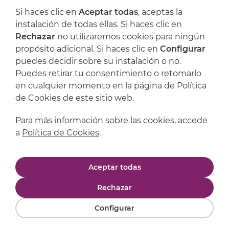
Si haces clic en
Aceptar todas
, aceptas la
Artijoc
instalación de todas ellas. Si haces clic en
Rechazar
no utilizaremos cookies para ningún
Soporte
propósito adicional. Si haces clic en
Configurar
puedes decidir sobre su instalación o no.
Puedes retirar tu consentimiento o retomarlo
en cualquier momento en la página de Política
de Cookies de este sitio web.
Para más información sobre las cookies, accede
a
Política de Cookies
.
Aviso legal
Política de privacidad
Aceptar todas
Política de cookies
Condiciones de compra
Rechazar
Configurar
Powered by
Comertis