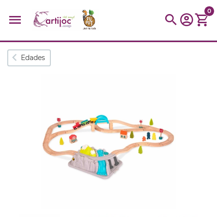
0
Búsquedas populares
Edades
muñeca
Parchís
Moulin
montessori
peonza
kit
kidynight
Puzzle
Botella
Panera