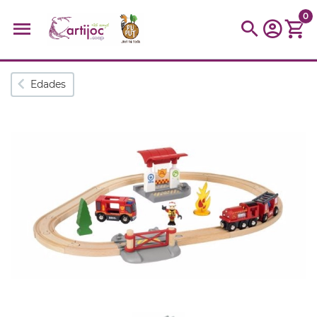
0
Búsquedas populares
Edades
muñeca
Parchís
Moulin
montessori
peonza
kit
kidynight
Puzzle
Botella
Panera