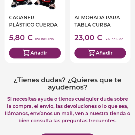
CAGANER
ALMOHADA PARA
PLÁSTICO CUERDA
TABLA CURBA
WOBBEL EL
5,80 €
23,00 €
ESPACIO
IVA incluido
IVA incluido
Añadir
Añadir
¿Tienes dudas? ¿Quieres que te
ayudemos?
Si necesitas ayuda o tienes cualquier duda sobre
la compra, el envío, las devoluciones o lo que sea,
llámanos, envíanos un mail, ven a nuestra tienda o
bien consulta las preguntas frecuentes.