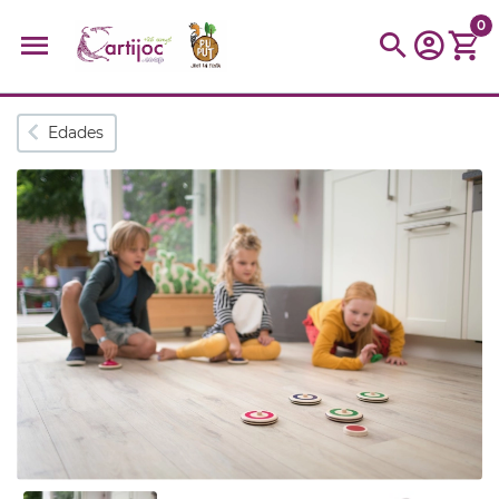
0
Búsquedas populares
Edades
muñeca
Parchís
Moulin
montessori
peonza
kit
kidynight
Puzzle
Botella
Panera