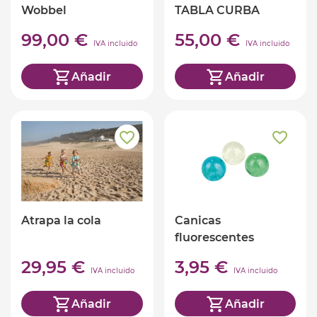
Wobbel
TABLA CURBA
WOBBEL EL
99,00 €
55,00 €
ESPACIO
IVA incluido
IVA incluido
Añadir
Añadir
Atrapa la cola
Canicas
fluorescentes
29,95 €
3,95 €
IVA incluido
IVA incluido
Añadir
Añadir