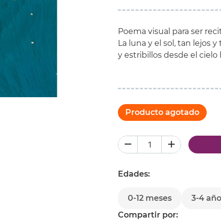
Poema
visual
para ser
reci
La
luna y
el sol,
tan lejos
y 
y
estribillos
desde el
cielo
Producto agotado
Edades:
0-12 meses
3-4 añ
Compartir por: