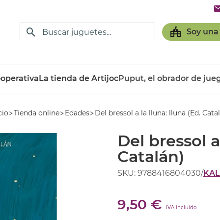
Soy una
operativa
La tienda de Artijoc
Puput, el obrador de jue
cio
Tienda online
Edades
Del bressol a la lluna: lluna (Ed. Cata
Del bressol a 
Catalán)
SKU: 9788416804030
/
KA
9,50 €
IVA incluido