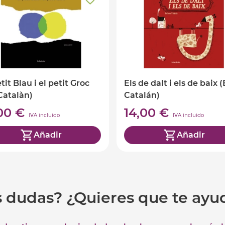
tit Blau i el petit Groc
Els de dalt i els de baix (
Catalàn)
Catalán)
,00 €
14,00 €
IVA incluido
IVA incluido
Añadir
Añadir
s dudas? ¿Quieres que te ay