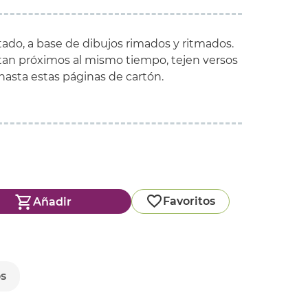
tado
, a base
de dibujos
rimados
y
ritmados
.
tan
próximos
al mismo tiempo,
tejen
versos
hasta
estas páginas
de cartón
.
Favoritos
Añadir
os