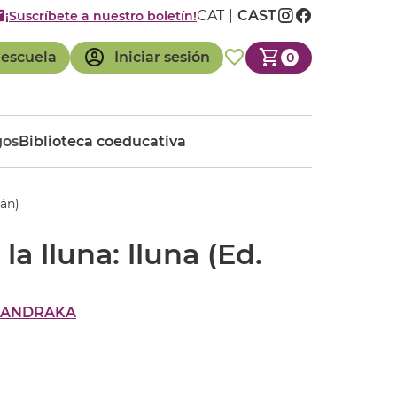
CAT
CAST
¡Suscríbete a nuestro boletín!
 escuela
Iniciar sesión
0
gos
Biblioteca coeducativa
lán)
la lluna: lluna (Ed.
LANDRAKA