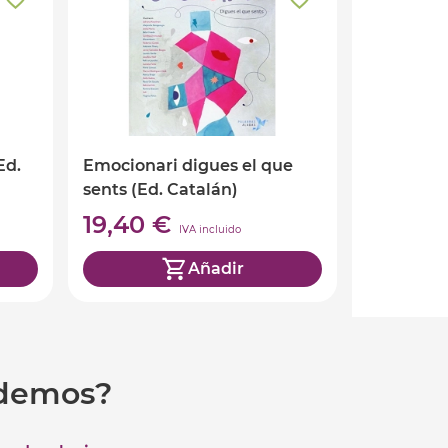
Ed.
Emocionari digues el que
sents (Ed. Catalán)
19,40 €
IVA incluido
Añadir
udemos?