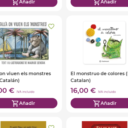
Añadir
Añadir
 on viuen els monstres
El monstruo de colores (
 Catalán)
Catalan)
,00 €
16,00 €
IVA incluido
IVA incluido
Añadir
Añadir