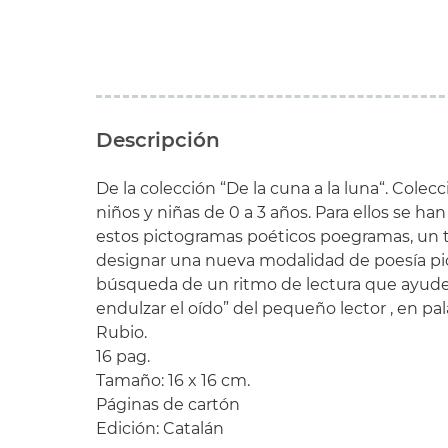
Descripción
De
la colección “
De la cuna
a la luna
“
.
Colecc
niños y niñas de
0 a
3 años.
Para
ellos
se han
estos
pictogramas
poéticos
poegramas
,
un 
designar una
nueva
modalidad
de poesía
pi
búsqueda
de un
ritmo
de lectura
que ayude
endulzar
el oído”
del pequeño
lector
,
en
pal
Rubio
.
16
pag.
Tamaño
:
16
x 16
cm
.
Páginas de
cartón
Edición:
Catalán