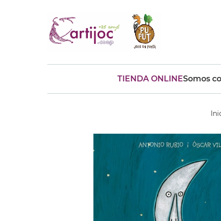
TIENDA ONLINE
Somos co
Búsquedas populares
muñeca
Parchís
Moulin
Ini
montessori
peonza
kit
kidynight
Puzzle
Botella
Panera