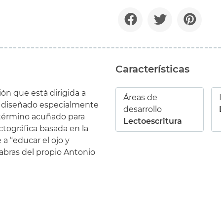
Características
ión
que está
dirigida a
Áreas de
 diseñado
especialmente
desarrollo
término
acuñado
para
Lectoescritura
ctográfica
basada en la
 a
“
educar
el ojo y
abras del propio
Antonio